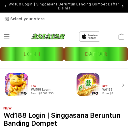
Wd188 Login | Singgasana Beruntun Banding Dompet
Daftar
Disini !
Select your store
Cart
LOGIN
DAFTAR
NEW
NEW
Wd188 Login
Wd188 Login ON
From $8.008 SGD
From $807.77 SGD
NEW
Wd188 Login | Singgasana Beruntun
Banding Dompet