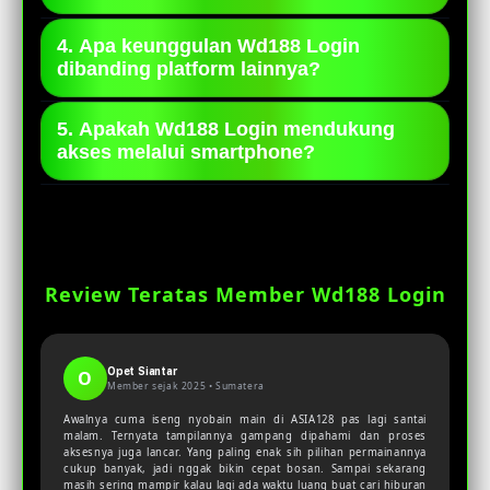
memastikan koneksi internet yang
Ya, Wd188 Login dirancang untuk dapat
digunakan stabil agar pengalaman akses
4. Apa keunggulan Wd188 Login
diakses kapan saja selama 24 jam
dibanding platform lainnya?
menjadi lebih lancar.
sehingga pengguna dapat memperoleh
Wd188 Login menawarkan tampilan yang
informasi dan layanan yang tersedia
5. Apakah Wd188 Login mendukung
responsif, proses akses yang cepat, serta
akses melalui smartphone?
tanpa batasan waktu.
pembaruan informasi secara berkala
Ya, Wd188 Login telah dioptimalkan untuk
untuk memberikan pengalaman
berbagai perangkat mobile sehingga
pengguna yang lebih nyaman.
pengguna dapat mengakses platform
dengan mudah melalui smartphone
Review Teratas Member Wd188 Login
maupun tablet serta PC.
Opet Siantar
O
Member sejak 2025 •
Sumatera
Awalnya cuma iseng nyobain main di ASIA128 pas lagi santai
malam. Ternyata tampilannya gampang dipahami dan proses
aksesnya juga lancar. Yang paling enak sih pilihan permainannya
cukup banyak, jadi nggak bikin cepat bosan. Sampai sekarang
masih sering mampir kalau lagi ada waktu luang buat cari hiburan