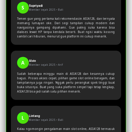
Supriyadi
S
Member sejak 2025 •
Bali
Temen gue yang pertama kali rekomendasiin ASIA128, dan ternyata
memang lumayan oke. Dari segi tampilan cukup modern dan
navigasinya gampang dipahami. Gue paling suka karena bisa
diakses lewat HP tanpa kendala berarti. Buat ngisi waktu kosong
sambil cari hiburan, menurut gue platform ini cukup menarik.
Alvin
A
Member sejak 2025 •
Arif
Sudah beberapa minggu main di ASIA128 dan kesannya cukup
bagus. Proses akses cepat, pilihan game slot online beragam, dan
tampilannya juga ringan. Nggak perlu perangkat spek tinggi buat
buka situsnya. Buat yang suka platform simpel tapi tetap lengkap,
ASIA128 bisa jadi salah satu pilihan menarik.
Lintang
L
Member sejak 2025 •
Bali
Kalau ngomongin pengalaman main slot online, ASIA128 termasuk