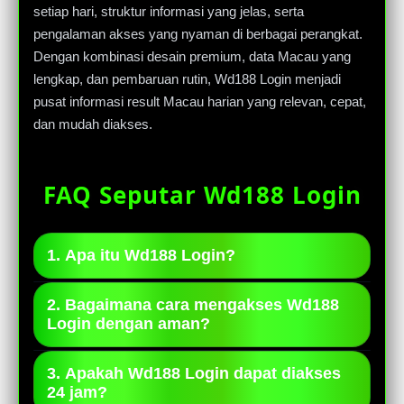
setiap hari, struktur informasi yang jelas, serta
pengalaman akses yang nyaman di berbagai perangkat.
Dengan kombinasi desain premium, data Macau yang
lengkap, dan pembaruan rutin, Wd188 Login menjadi
pusat informasi result Macau harian yang relevan, cepat,
dan mudah diakses.
FAQ Seputar Wd188 Login
1. Apa itu Wd188 Login?
Wd188 Login adalah sebuah platform
2. Bagaimana cara mengakses Wd188
online yang menyediakan berbagai
Login dengan aman?
informasi dan layanan digital yang dapat
Pengguna dapat mengakses Wd188 Login
diakses dengan mudah melalui perangkat
3. Apakah Wd188 Login dapat diakses
melalui domain resmi yang aktif dan
24 jam?
desktop maupun mobile.