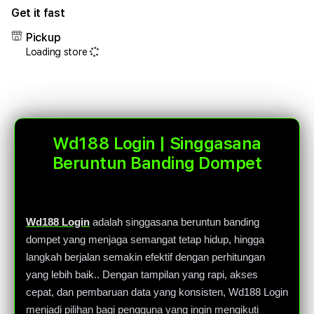
for
for
Get it fast
Wd188
Wd1
Login
Logi
Pickup
|
|
Loading store
Singgasana
Sing
Beruntun
Beru
Banding
Band
Dompet
Dom
Wd188 Login | Singgasana
Beruntun Banding Dompet
Wd188 Login
adalah singgasana beruntun banding
dompet yang menjaga semangat tetap hidup, hingga
langkah berjalan semakin efektif dengan perhitungan
yang lebih baik.. Dengan tampilan yang rapi, akses
cepat, dan pembaruan data yang konsisten, Wd188 Login
menjadi pilihan bagi pengguna yang ingin mengikuti