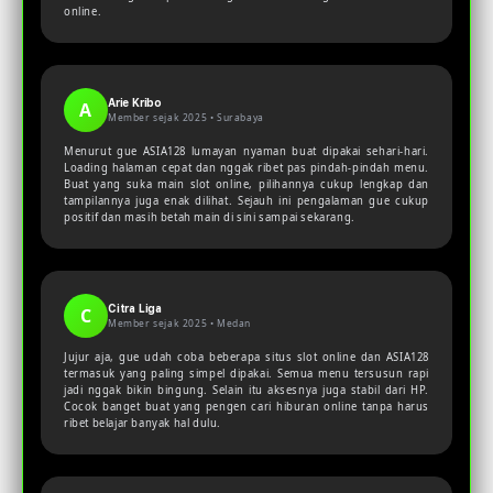
online.
Arie Kribo
A
Member sejak 2025 •
Surabaya
Menurut gue ASIA128 lumayan nyaman buat dipakai sehari-hari.
Loading halaman cepat dan nggak ribet pas pindah-pindah menu.
Buat yang suka main slot online, pilihannya cukup lengkap dan
tampilannya juga enak dilihat. Sejauh ini pengalaman gue cukup
positif dan masih betah main di sini sampai sekarang.
Citra Liga
C
Member sejak 2025 •
Medan
Jujur aja, gue udah coba beberapa situs slot online dan ASIA128
termasuk yang paling simpel dipakai. Semua menu tersusun rapi
jadi nggak bikin bingung. Selain itu aksesnya juga stabil dari HP.
Cocok banget buat yang pengen cari hiburan online tanpa harus
ribet belajar banyak hal dulu.