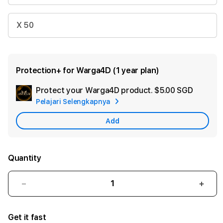
X 50
Protection+ for Warga4D (1 year plan)
Protect your Warga4D product.
$5.00 SGD
Add
Pelajari Selengkapnya
Apple
Care
Add
Quantity
Decrease
Incr
quantity
quant
for
for
Get it fast
Warga4D
War