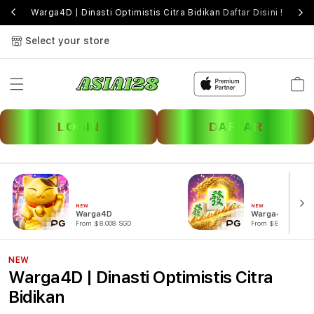
Warga4D | Dinasti Optimistis Citra Bidikan
Daftar Disini !
Select your store
Cart
LOGIN
DAFTAR
NEW
NEW
Warga4D
Warga4D ONLIN
From $8.008 SGD
From $807.77 SGD
NEW
Warga4D | Dinasti Optimistis Citra
Bidikan