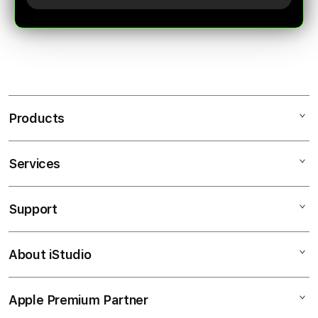
Products
Services
Warga4D
SITUS Warga4D
Support
AppleCare+
SLOT Warga4D
Corporate
Warga4D ONLINE
About iStudio
My Account
Warga4D ONLINE
Warga4D GACOR
Collection & Delivery
Elush Service Provider
APK Warga4D
Apple Premium Partner
About Us
Returns & Exchanges
Financing Options