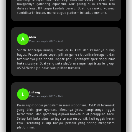
navigasinya gampang dipahami. Gue paling suka karena bisa
diakses lewat HP tanpa kendala berarti. Buat ngisi waktu kosong
sambil cari hiburan, menurut gue platform ini cukup menarik.
Alvin
A
Member sejak 2025 •
Arif
Sudah beberapa minggu main di ASIA128 dan kesannya cukup
bagus. Proses akses cepat, pilihan game slot online beragam, dan
tampilannya juga ringan. Nggak perlu perangkat spek tinggi buat
buka situsnya. Buat yang suka platform simpel tapi tetap lengkap,
ASIA128 bisa jadi salah satu pilihan menarik.
Lintang
L
Member sejak 2025 •
Bali
Kalau ngomongin pengalaman main slot online, ASIA128 termasuk
yang bikin gue nyaman. Menunya jelas, tampilannya nggak
berantakan, dan gampang dipakai bahkan buat pengguna baru.
Setiap kali buka situsnya juga terasa responsif. Jadi nggak heran
kalau sekarang cukup banyak pemain yang sering mengakses
platform ini.