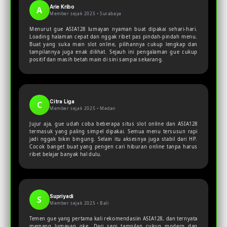
Arie Kribo
A
Member sejak 2025 •
Surabaya
Menurut gue ASIA128 lumayan nyaman buat dipakai sehari-hari.
Loading halaman cepat dan nggak ribet pas pindah-pindah menu.
Buat yang suka main slot online, pilihannya cukup lengkap dan
tampilannya juga enak dilihat. Sejauh ini pengalaman gue cukup
positif dan masih betah main di sini sampai sekarang.
Citra Liga
C
Member sejak 2025 •
Medan
Jujur aja, gue udah coba beberapa situs slot online dan ASIA128
termasuk yang paling simpel dipakai. Semua menu tersusun rapi
jadi nggak bikin bingung. Selain itu aksesnya juga stabil dari HP.
Cocok banget buat yang pengen cari hiburan online tanpa harus
ribet belajar banyak hal dulu.
Supriyadi
S
Member sejak 2025 •
Bali
Temen gue yang pertama kali rekomendasiin ASIA128, dan ternyata
memang lumayan oke. Dari segi tampilan cukup modern dan