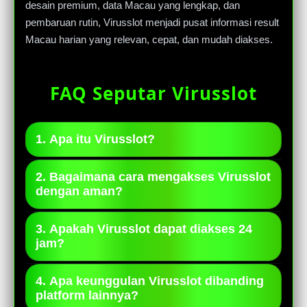
desain premium, data Macau yang lengkap, dan
pembaruan rutin, Virusslot menjadi pusat informasi result
Macau harian yang relevan, cepat, dan mudah diakses.
FAQ Seputar Virusslot
1. Apa itu Virusslot?
Virusslot adalah sebuah platform online
2. Bagaimana cara mengakses Virusslot
yang menyediakan berbagai informasi
dengan aman?
dan layanan digital yang dapat diakses
Pengguna dapat mengakses Virusslot
dengan mudah melalui perangkat
3. Apakah Virusslot dapat diakses 24
melalui domain resmi yang aktif dan
jam?
desktop maupun mobile.
memastikan koneksi internet yang
Ya, Virusslot dirancang untuk dapat
digunakan stabil agar pengalaman akses
4. Apa keunggulan Virusslot dibanding
diakses kapan saja selama 24 jam
platform lainnya?
menjadi lebih lancar.