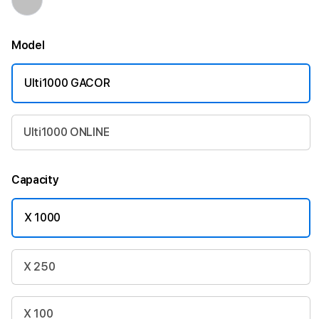
Model
Ulti1000 GACOR
Ulti1000 ONLINE
Capacity
X 1000
X 250
X 100