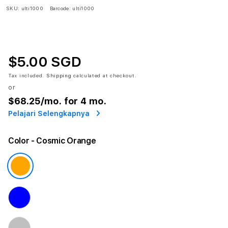
SKU:
ulti1000
Barcode:
ulti1000
$5.00 SGD
Tax included.
Shipping
calculated at checkout.
or
$68.25
/mo. for 4 mo.
Pelajari Selengkapnya
Color
- Cosmic Orange