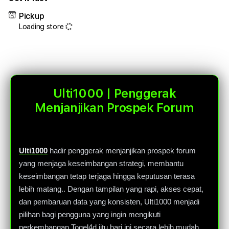
Ulti1000
Ulti1
|
|
Pickup
Penggerak
Peng
Loading store
Menjanjikan
Menja
Prospek
Pros
Forum
Foru
Ulti1000 | Penggerak
Menjanjikan Prospek Forum
Ulti1000
hadir penggerak menjanjikan prospek forum
yang menjaga keseimbangan strategi, membantu
keseimbangan tetap terjaga hingga keputusan terasa
lebih matang.. Dengan tampilan yang rapi, akses cepat,
dan pembaruan data yang konsisten, Ulti1000 menjadi
pilihan bagi pengguna yang ingin mengikuti
perkembangan Togel4d jitu hari ini secara lebih mudah,