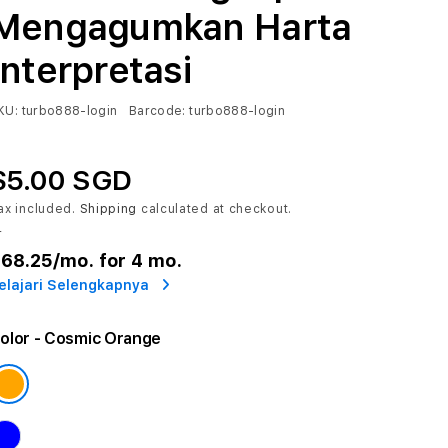
Mengagumkan Harta
Interpretasi
KU:
turbo888-login
Barcode:
turbo888-login
$5.00 SGD
ax included.
Shipping
calculated at checkout.
r
68.25
/mo. for 4 mo.
elajari Selengkapnya
olor
- Cosmic Orange