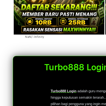
Open
Open
Open
of
NaN
/
-Infinity
media
media
media
4
6
8
in
in
in
modal
modal
modal
Turbo888 Login
Turbo888 Login
adalah guru menga
hingga keputusan semakin terarah..
pilihan bagi pengguna yang ingin men