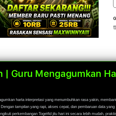
G
Open
Open
Open
media
media
media
5
7
9
in
in
in
modal
modal
modal
 | Guru Mengagumkan Har
gumkan harta interpretasi yang menumbuhkan rasa yakin, membant
 Dengan tampilan yang rapi, akses cepat, dan pembaruan data yang 
gikuti perkembangan Togel4d jitu hari ini secara lebih mudah, praktis,