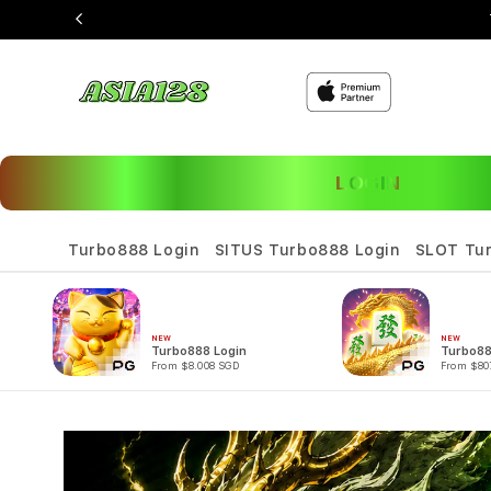
LOGIN
Turbo888 Login
SITUS Turbo888 Login
SLOT Tu
NEW
NEW
Turbo888 Login
Turbo88
From $8.008 SGD
From $80
Skip to
product
information