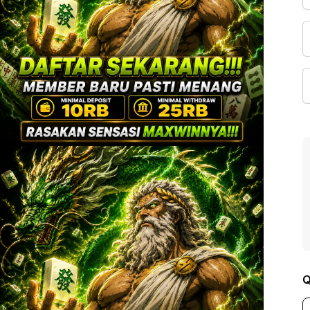
Open
media
3
in
modal
Q