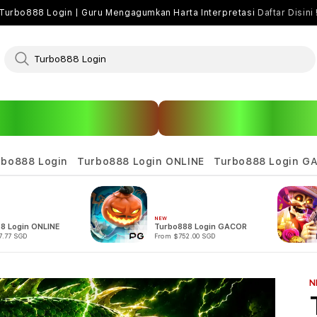
Turbo888 Login | Guru Mengagumkan Harta Interpretasi
Daftar Disini 
rbo888 Login
Turbo888 Login ONLINE
Turbo888 Login G
NEW
8 Login ONLINE
Turbo888 Login GACOR
7.77 SGD
From $752.00 SGD
N