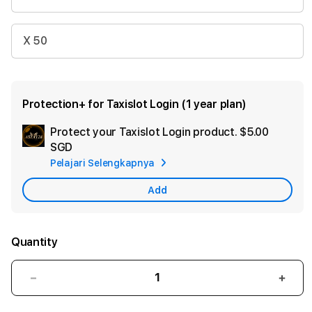
X 50
Protection+ for Taxislot Login (1 year plan)
Protect your Taxislot Login product.
$5.00
Ad
SGD
App
Pelajari Selengkapnya
Car
Add
Quantity
Decrease
Incr
quantity
quant