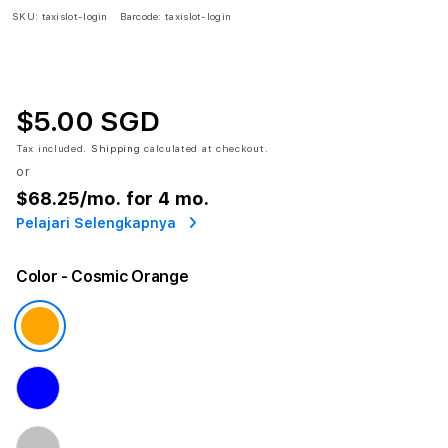
SKU:
taxislot-login
Barcode:
taxislot-login
$5.00 SGD
Tax included.
Shipping
calculated at checkout.
or
$68.25
/mo. for 4 mo.
Pelajari Selengkapnya
Color
- Cosmic Orange