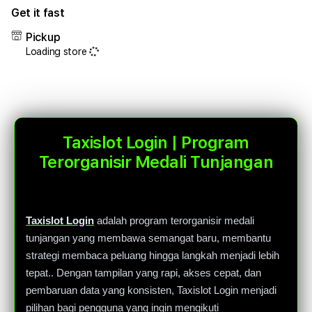
for
for
Get it fast
Taxislot
Taxis
Login
Logi
Pickup
|
|
Loading store
Program
Prog
Terorganisir
Teror
Medali
Meda
Tunjangan
Tunj
Taxislot Login | Program
Terorganisir Medali Tunjangan
Taxislot Login
adalah program terorganisir medali
tunjangan yang membawa semangat baru, membantu
strategi membaca peluang hingga langkah menjadi lebih
tepat.. Dengan tampilan yang rapi, akses cepat, dan
pembaruan data yang konsisten, Taxislot Login menjadi
pilihan bagi pengguna yang ingin mengikuti