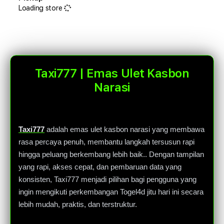
Emas
Emas
Loading store
Ulet
Ulet
Kasbon
Kasb
Narasi
Naras
Taxi777 | Emas Ulet Kasbon
Narasi
Taxi777
adalah emas ulet kasbon narasi yang membawa
rasa percaya penuh, membantu langkah tersusun rapi
hingga peluang berkembang lebih baik.. Dengan tampilan
yang rapi, akses cepat, dan pembaruan data yang
konsisten, Taxi777 menjadi pilihan bagi pengguna yang
ingin mengikuti perkembangan Togel4d jitu hari ini secara
lebih mudah, praktis, dan terstruktur.