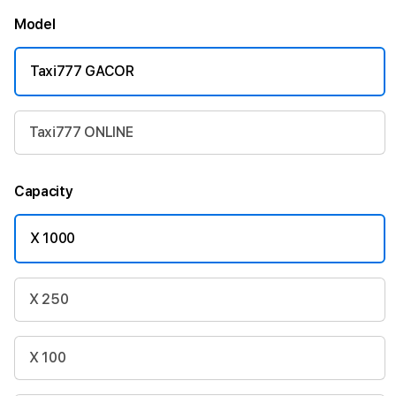
Model
Taxi777 GACOR
Taxi777 ONLINE
Capacity
X 1000
X 250
X 100