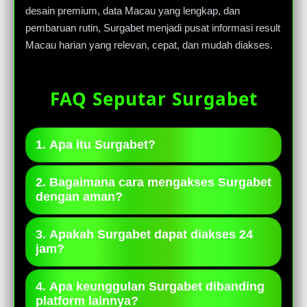
desain premium, data Macau yang lengkap, dan
pembaruan rutin, Surgabet menjadi pusat informasi result
Macau harian yang relevan, cepat, dan mudah diakses.
FAQ Seputar Surgabet
1. Apa itu Surgabet?
Surgabet adalah sebuah platform online
2. Bagaimana cara mengakses Surgabet
yang menyediakan berbagai informasi
dengan aman?
dan layanan digital yang dapat diakses
Pengguna dapat mengakses Surgabet
dengan mudah melalui perangkat
3. Apakah Surgabet dapat diakses 24
melalui domain resmi yang aktif dan
jam?
desktop maupun mobile.
memastikan koneksi internet yang
Ya, Surgabet dirancang untuk dapat
digunakan stabil agar pengalaman akses
4. Apa keunggulan Surgabet dibanding
diakses kapan saja selama 24 jam
platform lainnya?
menjadi lebih lancar.