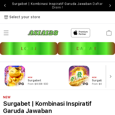
Surgabet | Kombinasi Inspiratif Garuda Jawaban
Daftar
Disini !
Select your store
Cart
LOGIN
DAFTAR
NEW
NEW
Surgabet
Surgabet ONLIN
From $8.008 SGD
From $807.77 SGD
NEW
Surgabet | Kombinasi Inspiratif
Garuda Jawaban