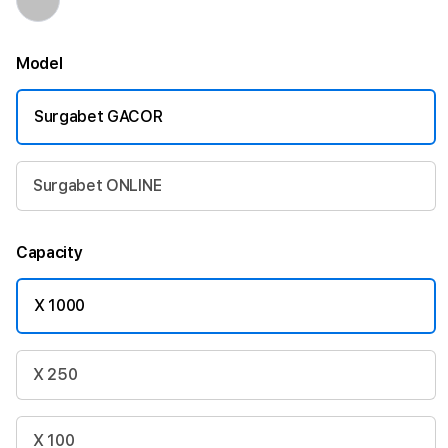
Model
Surgabet GACOR
Surgabet ONLINE
Capacity
X 1000
X 250
X 100