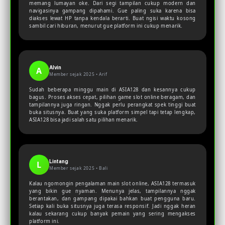
memang lumayan oke. Dari segi tampilan cukup modern dan
navigasinya gampang dipahami. Gue paling suka karena bisa
diakses lewat HP tanpa kendala berarti. Buat ngisi waktu kosong
sambil cari hiburan, menurut gue platform ini cukup menarik.
Alvin
A
Member sejak 2025 •
Arif
Sudah beberapa minggu main di ASIA128 dan kesannya cukup
bagus. Proses akses cepat, pilihan game slot online beragam, dan
tampilannya juga ringan. Nggak perlu perangkat spek tinggi buat
buka situsnya. Buat yang suka platform simpel tapi tetap lengkap,
ASIA128 bisa jadi salah satu pilihan menarik.
Lintang
L
Member sejak 2025 •
Bali
Kalau ngomongin pengalaman main slot online, ASIA128 termasuk
yang bikin gue nyaman. Menunya jelas, tampilannya nggak
berantakan, dan gampang dipakai bahkan buat pengguna baru.
Setiap kali buka situsnya juga terasa responsif. Jadi nggak heran
kalau sekarang cukup banyak pemain yang sering mengakses
platform ini.