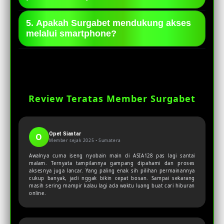
sehingga pengguna dapat memperoleh
Surgabet menawarkan tampilan yang
informasi dan layanan yang tersedia
5. Apakah Surgabet mendukung akses
responsif, proses akses yang cepat, serta
melalui smartphone?
tanpa batasan waktu.
pembaruan informasi secara berkala
Ya, Surgabet telah dioptimalkan untuk
untuk memberikan pengalaman
berbagai perangkat mobile sehingga
pengguna yang lebih nyaman.
pengguna dapat mengakses platform
dengan mudah melalui smartphone
Review Teratas Member Surgabet
maupun tablet serta PC.
Opet Siantar
O
Member sejak 2025 •
Sumatera
Awalnya cuma iseng nyobain main di ASIA128 pas lagi santai
malam. Ternyata tampilannya gampang dipahami dan proses
aksesnya juga lancar. Yang paling enak sih pilihan permainannya
cukup banyak, jadi nggak bikin cepat bosan. Sampai sekarang
masih sering mampir kalau lagi ada waktu luang buat cari hiburan
online.