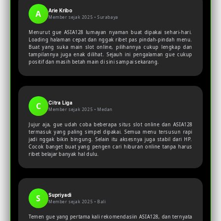
Arie Kribo
A
Member sejak 2025 •
Surabaya
Menurut gue ASIA128 lumayan nyaman buat dipakai sehari-hari.
Loading halaman cepat dan nggak ribet pas pindah-pindah menu.
Buat yang suka main slot online, pilihannya cukup lengkap dan
tampilannya juga enak dilihat. Sejauh ini pengalaman gue cukup
positif dan masih betah main di sini sampai sekarang.
Citra Liga
C
Member sejak 2025 •
Medan
Jujur aja, gue udah coba beberapa situs slot online dan ASIA128
termasuk yang paling simpel dipakai. Semua menu tersusun rapi
jadi nggak bikin bingung. Selain itu aksesnya juga stabil dari HP.
Cocok banget buat yang pengen cari hiburan online tanpa harus
ribet belajar banyak hal dulu.
Supriyadi
S
Member sejak 2025 •
Bali
Temen gue yang pertama kali rekomendasiin ASIA128, dan ternyata