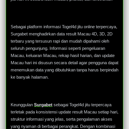
Sebagai platform informasi Togel4d jitu online terpercaya,
Surgabet menghadirkan data result Macau 4D, 3D, 2D
terbaru yang tersusun rapi dan mudah dipahami oleh
seluruh pengunjung. Informasi seperti pengeluaran
Macau, keluaran Macau, rekap hasil harian, dan update
Macau hari ini disusun secara detail agar pengguna dapat
menemukan data yang dibutuhkan tanpa harus berpindah
ke banyak halaman.
Keunggulan
Surgabet
sebagai Togel4d jitu terpercaya
terletak pada konsistensi update result Macau setiap hari,
struktur informasi yang jelas, serta pengalaman akses
yang nyaman di berbagai perangkat. Dengan kombinasi