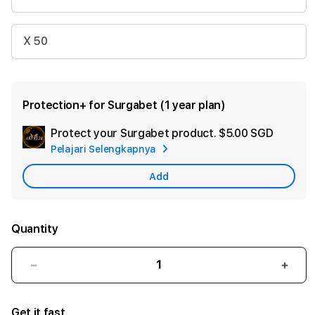
X 50
Protection+ for Surgabet (1 year plan)
Protect your Surgabet product.
$5.00 SGD
Add
Pelajari Selengkapnya
Apple
Care
Add
Quantity
Decrease
Incr
quantity
quant
for
for
Get it fast