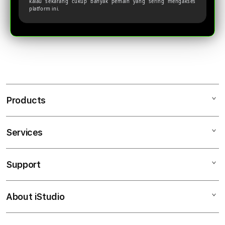
kalau sekarang cukup banyak pemain yang sering mengakses
platform ini.
Products
Services
Suhu188
SITUS Suhu188
Support
AppleCare+
SLOT Suhu188
Corporate
Suhu188 ONLINE
About iStudio
My Account
Suhu188 ONLINE
Suhu188 GACOR
Collection & Delivery
Elush Service Provider