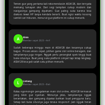
Temen gue yang pertama kali rekomendasiin ASIA128, dan ternyata
memang lumayan oke. Dari segi tampilan cukup modern dan
navigasinya gampang dipahami. Gue paling suka karena bisa
diakses lewat HP tanpa kendala berarti. Buat ngisi waktu kosong
sambil cari hiburan, menurut gue platform ini cukup menarik.
Alvin
A
Member sejak 2025 •
Arif
Sudah beberapa minggu main di ASIA128 dan kesannya cukup
bagus. Proses akses cepat, pilihan game slot online beragam, dan
tampilannya juga ringan. Nggak perlu perangkat spek tinggi buat
buka situsnya. Buat yang suka platform simpel tapi tetap lengkap,
ASIA128 bisa jadi salah satu pilihan menarik.
Lintang
L
Member sejak 2025 •
Bali
Kalau ngomongin pengalaman main slot online, ASIA128 termasuk
yang bikin gue nyaman. Menunya jelas, tampilannya nggak
berantakan, dan gampang dipakai bahkan buat pengguna baru.
Setiap kali buka situsnya juga terasa responsif. Jadi nggak heran