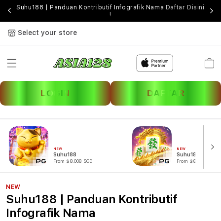
Suhu188 | Panduan Kontributif Infografik Nama
Daftar Disini
!
Select your store
Cart
LOGIN
DAFTAR
NEW
NEW
Suhu188
Suhu188 ONLINE
From $8.008 SGD
From $807.77 SGD
NEW
Suhu188 | Panduan Kontributif
Infografik Nama