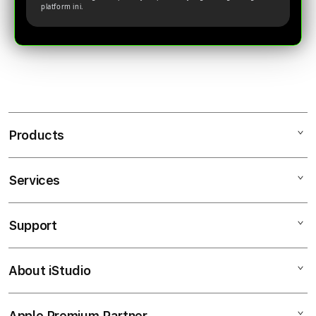
platform ini.
Products
Services
Slothitam
SITUS Slothitam
Support
AppleCare+
SLOT Slothitam
Corporate
Slothitam ONLINE
About iStudio
My Account
Slothitam ONLINE
Slothitam GACOR
Collection & Delivery
Elush Service Provider
APK Slothitam
Apple Premium Partner