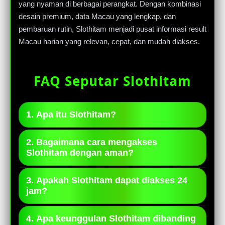
yang nyaman di berbagai perangkat. Dengan kombinasi
desain premium, data Macau yang lengkap, dan
pembaruan rutin, Slothitam menjadi pusat informasi result
Macau harian yang relevan, cepat, dan mudah diakses.
FAQ Seputar Slothitam
1. Apa itu Slothitam?
Slothitam adalah sebuah platform online
2. Bagaimana cara mengakses
yang menyediakan berbagai informasi
Slothitam dengan aman?
dan layanan digital yang dapat diakses
Pengguna dapat mengakses Slothitam
dengan mudah melalui perangkat
3. Apakah Slothitam dapat diakses 24
melalui domain resmi yang aktif dan
jam?
desktop maupun mobile.
memastikan koneksi internet yang
Ya, Slothitam dirancang untuk dapat
digunakan stabil agar pengalaman akses
4. Apa keunggulan Slothitam dibanding