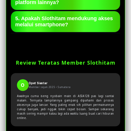
diakses kapan saja selama 24 jam
platform lainnya?
menjadi lebih lancar.
sehingga pengguna dapat memperoleh
Slothitam menawarkan tampilan yang
informasi dan layanan yang tersedia
5. Apakah Slothitam mendukung akses
responsif, proses akses yang cepat, serta
melalui smartphone?
tanpa batasan waktu.
pembaruan informasi secara berkala
Ya, Slothitam telah dioptimalkan untuk
untuk memberikan pengalaman
berbagai perangkat mobile sehingga
pengguna yang lebih nyaman.
pengguna dapat mengakses platform
dengan mudah melalui smartphone
Review Teratas Member Slothitam
maupun tablet serta PC.
Opet Siantar
O
Member sejak 2025 •
Sumatera
Awalnya cuma iseng nyobain main di ASIA128 pas lagi santai
malam. Ternyata tampilannya gampang dipahami dan proses
aksesnya juga lancar. Yang paling enak sih pilihan permainannya
cukup banyak, jadi nggak bikin cepat bosan. Sampai sekarang
masih sering mampir kalau lagi ada waktu luang buat cari hiburan
online.