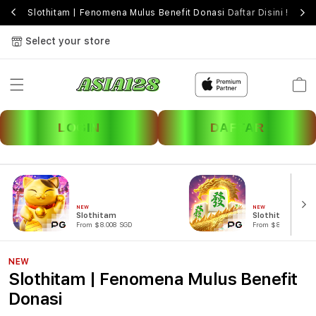
Slothitam | Fenomena Mulus Benefit Donasi
Daftar Disini !
Select your store
Cart
LOGIN
DAFTAR
NEW
NEW
Slothitam
Slothitam ONLI
From $8.008 SGD
From $807.77 SGD
NEW
Slothitam | Fenomena Mulus Benefit
Donasi