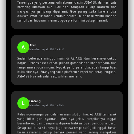
Temen gue yang pertama kali rekomendasiin ASIA128, dan ternyata
memang lumayan oke. Dari segi tampilan cukup modern dan
navigasinya gampang dipahami. Gue paling suka karena bisa
diakses lewat HP tanpa kendala berarti. Buat ngisi waktu kosong
sambil cari hiburan, menurut gue platform ini cukup menarik.
Alvin
A
Member sejak 2025 •
Arif
Sudah beberapa minggu main di ASIA128 dan kesannya cukup
bagus. Proses akses cepat, pilihan game slot online beragam, dan
tampilannya juga ringan. Nggak perlu perangkat spek tinggi buat
buka situsnya. Buat yang suka platform simpel tapi tetap lengkap,
ASIA128 bisa jadi salah satu pilihan menarik.
Lintang
L
Member sejak 2025 •
Bali
Kalau ngomongin pengalaman main slot online, ASIA128 termasuk
yang bikin gue nyaman. Menunya jelas, tampilannya nggak
berantakan, dan gampang dipakai bahkan buat pengguna baru.
Setiap kali buka situsnya juga terasa responsif. Jadi nggak heran
kalau sekarang cukup banyak pemain yang sering mengakses