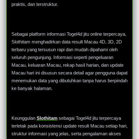
praktis, dan terstruktur.
Sebagai platform informasi Togel4d jitu online terpercaya,
Slothitam menghadirkan data result Macau 4D, 3D, 2D
terbaru yang tersusun rapi dan mudah dipahami oleh
seluruh pengunjung. Informasi seperti pengeluaran
Macau, keluaran Macau, rekap hasil harian, dan update
Macau hari ini disusun secara detail agar pengguna dapat
menemukan data yang dibutuhkan tanpa harus berpindah
ke banyak halaman.
Keunggulan
Slothitam
sebagai Togel4d jitu terpercaya
terletak pada konsistensi update result Macau setiap hari,
struktur informasi yang jelas, serta pengalaman akses