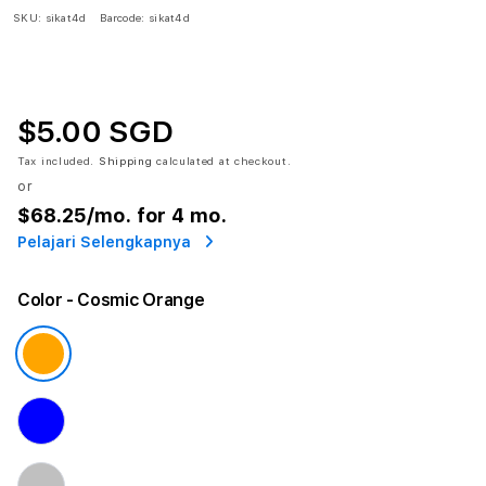
SKU:
sikat4d
Barcode:
sikat4d
$5.00 SGD
Tax included.
Shipping
calculated at checkout.
or
$68.25
/mo. for 4 mo.
Pelajari Selengkapnya
Color
- Cosmic Orange