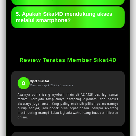
sehingga pengguna dapat memperoleh
Sikat4D menawarkan tampilan yang
informasi dan layanan yang tersedia
5. Apakah Sikat4D mendukung akses
responsif, proses akses yang cepat, serta
melalui smartphone?
tanpa batasan waktu.
pembaruan informasi secara berkala
Ya, Sikat4D telah dioptimalkan untuk
untuk memberikan pengalaman
berbagai perangkat mobile sehingga
pengguna yang lebih nyaman.
pengguna dapat mengakses platform
dengan mudah melalui smartphone
Review Teratas Member Sikat4D
maupun tablet serta PC.
Opet Siantar
O
Member sejak 2025 •
Sumatera
Awalnya cuma iseng nyobain main di ASIA128 pas lagi santai
malam. Ternyata tampilannya gampang dipahami dan proses
aksesnya juga lancar. Yang paling enak sih pilihan permainannya
cukup banyak, jadi nggak bikin cepat bosan. Sampai sekarang
masih sering mampir kalau lagi ada waktu luang buat cari hiburan
online.