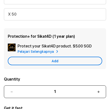
X 50
Protection+ for Sikat4D (1 year plan)
Protect your Sikat4D product.
$5.00 SGD
Add
Pelajari Selengkapnya
Apple
Care
Add
Quantity
Decrease
Incr
quantity
quant
for
for
Get it fast