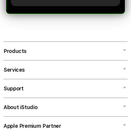
Products
Services
Sikat4D
SITUS Sikat4D
Support
AppleCare+
SLOT Sikat4D
Corporate
Sikat4D ONLINE
About iStudio
My Account
Sikat4D ONLINE
Sikat4D GACOR
Collection & Delivery
Elush Service Provider
APK Sikat4D
Apple Premium Partner
About Us
Returns & Exchanges