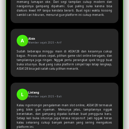
memang lumayan oke. Dari segi tampilan cukup modern dan
navigasinya gampang dipahami. Gue paling suka karena bisa
diakses lewat HP tanpa kendala berarti. Buat ngisi waktu kosong
sambil cari hiburan, menurut gue platform ini cukup menarik.
Alvin
A
Member sejak 2025 •
Arif
Sudah beberapa minggu main di ASIA128 dan kesannya cukup
bagus. Proses akses cepat, pilihan game slot online beragam, dan
tampilannya juga ringan. Nggak perlu perangkat spek tinggi buat
buka situsnya. Buat yang suka platform simpel tapi tetap lengkap,
ASIA128 bisa jadi salah satu pilihan menarik.
Lintang
L
Member sejak 2025 •
Bali
Kalau ngomongin pengalaman main slot online, ASIA128 termasuk
yang bikin gue nyaman. Menunya jelas, tampilannya nggak
berantakan, dan gampang dipakai bahkan buat pengguna baru.
Setiap kali buka situsnya juga terasa responsif. Jadi nggak heran
kalau sekarang cukup banyak pemain yang sering mengakses
platform ini.