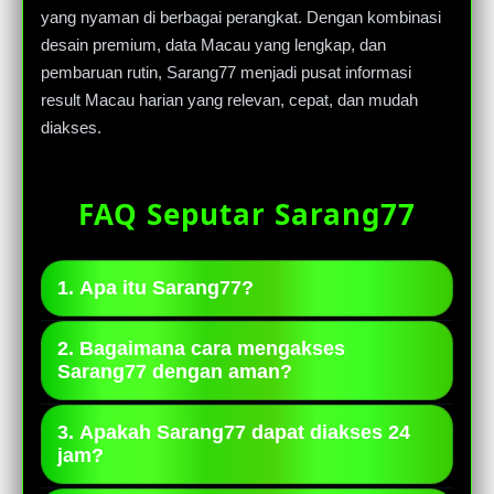
yang nyaman di berbagai perangkat. Dengan kombinasi
desain premium, data Macau yang lengkap, dan
pembaruan rutin, Sarang77 menjadi pusat informasi
result Macau harian yang relevan, cepat, dan mudah
diakses.
FAQ Seputar Sarang77
1. Apa itu Sarang77?
Sarang77 adalah sebuah platform online
2. Bagaimana cara mengakses
yang menyediakan berbagai informasi
Sarang77 dengan aman?
dan layanan digital yang dapat diakses
Pengguna dapat mengakses Sarang77
dengan mudah melalui perangkat
3. Apakah Sarang77 dapat diakses 24
melalui domain resmi yang aktif dan
jam?
desktop maupun mobile.
memastikan koneksi internet yang