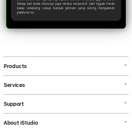
Setiap kali buka situsnya juga terasa responsif. Jadi nggak heran
kalau sekarang cukup banyak pemain yang sering mengakses
platform ini.
Products
Services
Sarang77
SITUS Sarang77
Support
AppleCare+
SLOT Sarang77
Corporate
Sarang77 ONLINE
About iStudio
My Account
Sarang77 ONLINE
Sarang77 GACOR