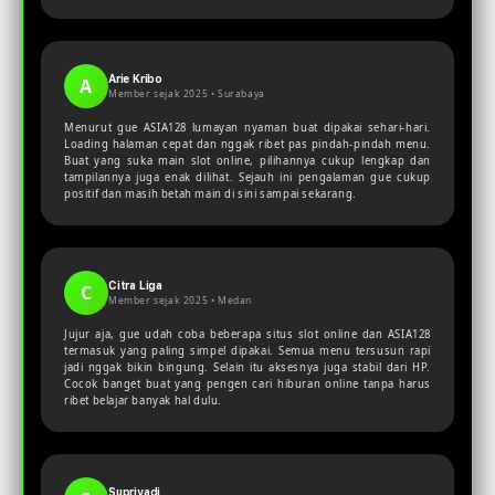
Arie Kribo
A
Member sejak 2025 •
Surabaya
Menurut gue ASIA128 lumayan nyaman buat dipakai sehari-hari.
Loading halaman cepat dan nggak ribet pas pindah-pindah menu.
Buat yang suka main slot online, pilihannya cukup lengkap dan
tampilannya juga enak dilihat. Sejauh ini pengalaman gue cukup
positif dan masih betah main di sini sampai sekarang.
Citra Liga
C
Member sejak 2025 •
Medan
Jujur aja, gue udah coba beberapa situs slot online dan ASIA128
termasuk yang paling simpel dipakai. Semua menu tersusun rapi
jadi nggak bikin bingung. Selain itu aksesnya juga stabil dari HP.
Cocok banget buat yang pengen cari hiburan online tanpa harus
ribet belajar banyak hal dulu.
Supriyadi