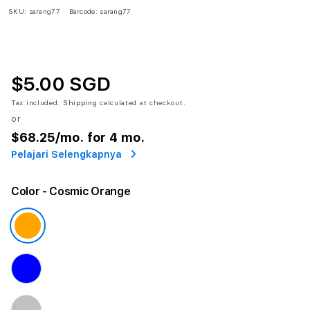
SKU:
sarang77
Barcode:
sarang77
$5.00 SGD
Tax included.
Shipping
calculated at checkout.
or
$68.25
/mo. for 4 mo.
Pelajari Selengkapnya
Color
- Cosmic Orange