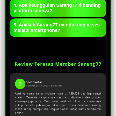
Ya, Sarang77 dirancang untuk dapat
digunakan stabil agar pengalaman akses
4. Apa keunggulan Sarang77 dibanding
diakses kapan saja selama 24 jam
platform lainnya?
menjadi lebih lancar.
sehingga pengguna dapat memperoleh
Sarang77 menawarkan tampilan yang
informasi dan layanan yang tersedia
5. Apakah Sarang77 mendukung akses
responsif, proses akses yang cepat, serta
melalui smartphone?
tanpa batasan waktu.
pembaruan informasi secara berkala
Ya, Sarang77 telah dioptimalkan untuk
untuk memberikan pengalaman
berbagai perangkat mobile sehingga
pengguna yang lebih nyaman.
pengguna dapat mengakses platform
dengan mudah melalui smartphone
Review Teratas Member Sarang77
maupun tablet serta PC.
Opet Siantar
O
Member sejak 2025 •
Sumatera
Awalnya cuma iseng nyobain main di ASIA128 pas lagi santai
malam. Ternyata tampilannya gampang dipahami dan proses
aksesnya juga lancar. Yang paling enak sih pilihan permainannya
cukup banyak, jadi nggak bikin cepat bosan. Sampai sekarang
masih sering mampir kalau lagi ada waktu luang buat cari hiburan
online.