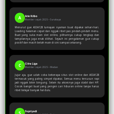
Arie Kribo
A
Member sejak 2025 •
Surabaya
Menurut gue ASIA128 lumayan nyaman buat dipakai sehari-hari.
Loading halaman cepat dan nggak ribet pas pindah-pindah menu.
Buat yang suka main slot online, pilihannya cukup lengkap dan
tampilannya juga enak dilihat. Sejauh ini pengalaman gue cukup
positif dan masih betah main di sini sampai sekarang.
Citra Liga
C
Member sejak 2025 •
Medan
Jujur aja, gue udah coba beberapa situs slot online dan ASIA128
termasuk yang paling simpel dipakai. Semua menu tersusun rapi
jadi nggak bikin bingung. Selain itu aksesnya juga stabil dari HP.
Cocok banget buat yang pengen cari hiburan online tanpa harus
ribet belajar banyak hal dulu.
Supriyadi
S