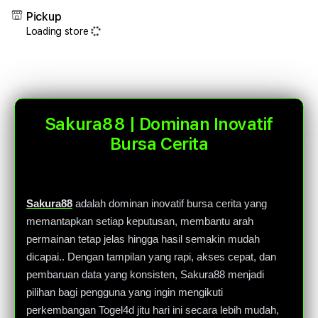
|
|
Pickup
Dominan
Domi
Loading store
Inovatif
Inova
Bursa
Burs
Cerita
Cerit
Sakura88 | Dominan Inovatif
Bursa Cerita
Sakura88
adalah dominan inovatif bursa cerita yang
memantapkan setiap keputusan, membantu arah
permainan tetap jelas hingga hasil semakin mudah
dicapai.. Dengan tampilan yang rapi, akses cepat, dan
pembaruan data yang konsisten, Sakura88 menjadi
pilihan bagi pengguna yang ingin mengikuti
perkembangan Togel4d jitu hari ini secara lebih mudah,