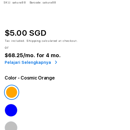
SKU:
sakura88
Barcode:
sakura88
$5.00 SGD
Tax included.
Shipping
calculated at checkout.
or
$68.25
/mo. for 4 mo.
Pelajari Selengkapnya
Color
- Cosmic Orange