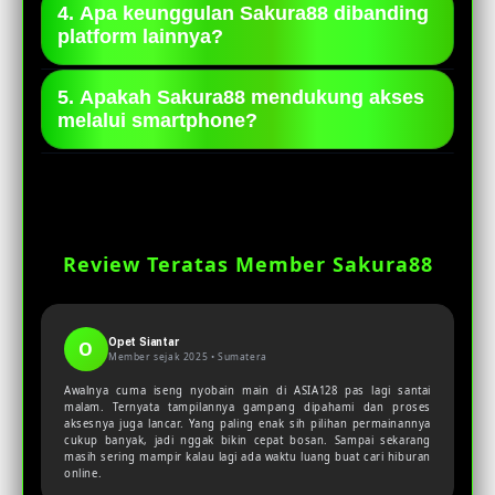
Ya, Sakura88 dirancang untuk dapat
digunakan stabil agar pengalaman akses
4. Apa keunggulan Sakura88 dibanding
diakses kapan saja selama 24 jam
platform lainnya?
menjadi lebih lancar.
sehingga pengguna dapat memperoleh
Sakura88 menawarkan tampilan yang
informasi dan layanan yang tersedia
5. Apakah Sakura88 mendukung akses
responsif, proses akses yang cepat, serta
melalui smartphone?
tanpa batasan waktu.
pembaruan informasi secara berkala
Ya, Sakura88 telah dioptimalkan untuk
untuk memberikan pengalaman
berbagai perangkat mobile sehingga
pengguna yang lebih nyaman.
pengguna dapat mengakses platform
dengan mudah melalui smartphone
Review Teratas Member Sakura88
maupun tablet serta PC.
Opet Siantar
O
Member sejak 2025 •
Sumatera
Awalnya cuma iseng nyobain main di ASIA128 pas lagi santai
malam. Ternyata tampilannya gampang dipahami dan proses
aksesnya juga lancar. Yang paling enak sih pilihan permainannya
cukup banyak, jadi nggak bikin cepat bosan. Sampai sekarang
masih sering mampir kalau lagi ada waktu luang buat cari hiburan
online.