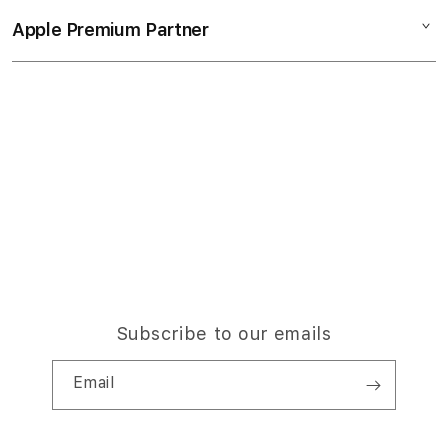
Collection & Delivery
Elush Service Provider
APK Sahabattoto
Apple Premium Partner
About Us
Returns & Exchanges
Financing Options
Sahabattoto LOGIN
Find an iStudio near you
Contact Us
Trade-in
Why Shop at iStudio
FAQ
Traveller’s Reservation
Elush Corporate Website
Privacy Policy
Site Terms of Use
Subscribe to our emails
Email