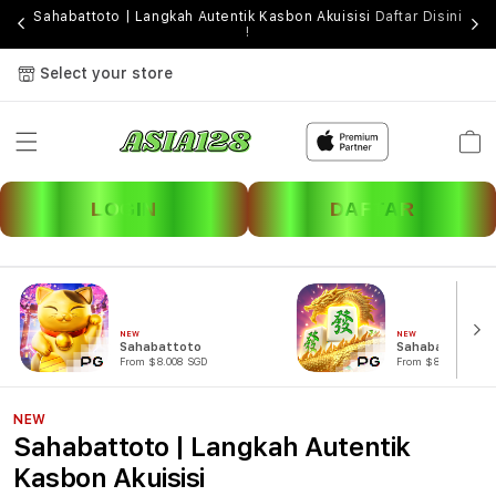
Sahabattoto | Langkah Autentik Kasbon Akuisisi
Daftar Disini
!
Select your store
Cart
LOGIN
DAFTAR
NEW
NEW
Sahabattoto
Sahabattoto O
From $8.008 SGD
From $807.77 SGD
NEW
Sahabattoto | Langkah Autentik
Kasbon Akuisisi