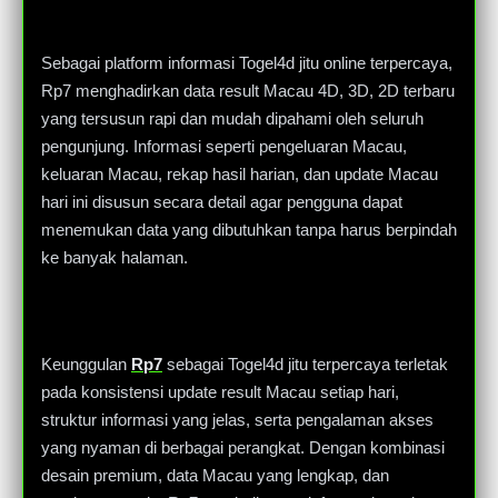
Sebagai platform informasi Togel4d jitu online terpercaya,
Rp7 menghadirkan data result Macau 4D, 3D, 2D terbaru
yang tersusun rapi dan mudah dipahami oleh seluruh
pengunjung. Informasi seperti pengeluaran Macau,
keluaran Macau, rekap hasil harian, dan update Macau
hari ini disusun secara detail agar pengguna dapat
menemukan data yang dibutuhkan tanpa harus berpindah
ke banyak halaman.
Keunggulan
Rp7
sebagai Togel4d jitu terpercaya terletak
pada konsistensi update result Macau setiap hari,
struktur informasi yang jelas, serta pengalaman akses
yang nyaman di berbagai perangkat. Dengan kombinasi
desain premium, data Macau yang lengkap, dan