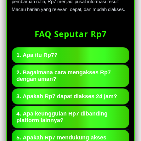
pembaruan rutin, Rp7 menjadi pusat informasi result
Macau harian yang relevan, cepat, dan mudah diakses.
FAQ Seputar Rp7
1. Apa itu Rp7?
Rp7 adalah sebuah platform online yang
2. Bagaimana cara mengakses Rp7
menyediakan berbagai informasi dan
dengan aman?
layanan digital yang dapat diakses
Pengguna dapat mengakses Rp7 melalui
dengan mudah melalui perangkat
3. Apakah Rp7 dapat diakses 24 jam?
domain resmi yang aktif dan memastikan
desktop maupun mobile.
Ya, Rp7 dirancang untuk dapat diakses
koneksi internet yang digunakan stabil
4. Apa keunggulan Rp7 dibanding
kapan saja selama 24 jam sehingga
agar pengalaman akses menjadi lebih
platform lainnya?
pengguna dapat memperoleh informasi
lancar.
Rp7 menawarkan tampilan yang
dan layanan yang tersedia tanpa batasan
5. Apakah Rp7 mendukung akses