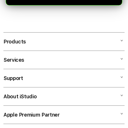
Products
Services
Rp200
SITUS Rp200
Support
AppleCare+
SLOT Rp200
Corporate
Rp200 ONLINE
About iStudio
My Account
Rp200 ONLINE
Rp200 GACOR
Collection & Delivery
Elush Service Provider
APK Rp200
Apple Premium Partner
About Us
Returns & Exchanges
Financing Options
Rp200 LOGIN
Find an iStudio near you