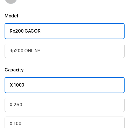
Model
Rp200 GACOR
Rp200 ONLINE
Capacity
X 1000
X 250
X 100