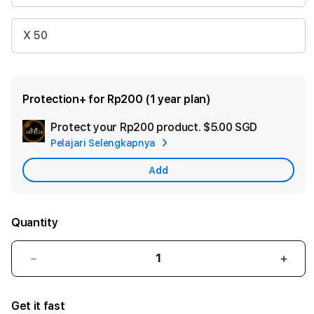
X 50
Protection+ for Rp200 (1 year plan)
Protect your Rp200 product.
$5.00 SGD
Add
Pelajari Selengkapnya
Apple
Care
Add
Quantity
Decrease
Incr
quantity
quant
for
for
Get it fast
Rp200
Rp20