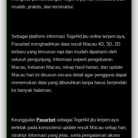
mudah, praktis, dan terstruktur.
Sebagai platform informasi Togel4d jitu online terpercaya,
Pasarbet menghadirkan data result Macau 4D, 3D, 2D
terbaru yang tersusun rapi dan mudah dipahami oleh
seluruh pengunjung. Informasi seperti pengeluaran
Macau, keluaran Macau, rekap hasil harian, dan update
Macau hari ini disusun secara detail agar pengguna dapat
menemukan data yang dibutuhkan tanpa harus berpindah
ke banyak halaman.
Keunggulan
Pasarbet
sebagai Togel4d jitu terpercaya
terletak pada konsistensi update result Macau setiap hari,
struktur informasi yang jelas, serta pengalaman akses