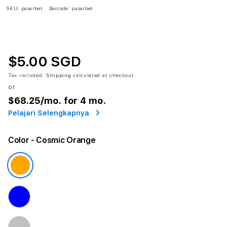
SKU:
pasarbet
Barcode:
pasarbet
$5.00 SGD
Tax included.
Shipping
calculated at checkout.
or
$68.25
/mo. for 4 mo.
Pelajari Selengkapnya
Color
- Cosmic Orange