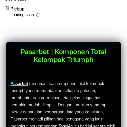
Pasarbet
Pasa
|
|
Pickup
Komponen
Komp
Loading store
Total
Total
Kelompok
Kelo
Triumph
Triu
Pasarbet | Komponen Total
Kelompok Triumph
Pasarbet
menghadirkan komponen total kelompok
triumph yang memantapkan setiap keputusan,
membantu arah permainan tetap jelas hingga hasil
semakin mudah dicapai.. Dengan tampilan yang rapi,
akses cepat, dan pembaruan data yang konsisten,
Pasarbet menjadi pilihan bagi pengguna yang ingin
mengikuti perkembangan Togel4d jitu hari ini secara lebih