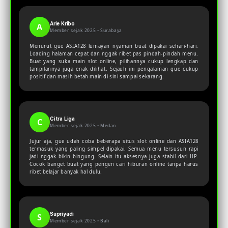
Arie Kribo
A
Member sejak 2025 •
Surabaya
Menurut gue ASIA128 lumayan nyaman buat dipakai sehari-hari.
Loading halaman cepat dan nggak ribet pas pindah-pindah menu.
Buat yang suka main slot online, pilihannya cukup lengkap dan
tampilannya juga enak dilihat. Sejauh ini pengalaman gue cukup
positif dan masih betah main di sini sampai sekarang.
Citra Liga
C
Member sejak 2025 •
Medan
Jujur aja, gue udah coba beberapa situs slot online dan ASIA128
termasuk yang paling simpel dipakai. Semua menu tersusun rapi
jadi nggak bikin bingung. Selain itu aksesnya juga stabil dari HP.
Cocok banget buat yang pengen cari hiburan online tanpa harus
ribet belajar banyak hal dulu.
Supriyadi
S
Member sejak 2025 •
Bali