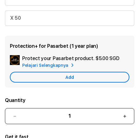
X 50
Protection+ for Pasarbet (1 year plan)
Protect your Pasarbet product.
$5.00 SGD
Add
Pelajari Selengkapnya
Apple
Care
Add
Quantity
Decrease
Incr
quantity
quant
for
for
Get it fast