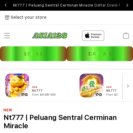
Nt777 | Peluang Sentral Cerminan Miracle
Daftar Disini !
Select your store
Cart
LOGIN
DAFTAR
NEW
NEW
Nt777
Nt777 ONLINE
From $8.008 SGD
From $807.77 SGD
NEW
Nt777 | Peluang Sentral Cerminan
Miracle