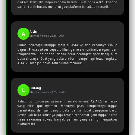
diakses lewat HP tanpa kendala berarti. Buat ngisi waktu kosong
sambil cari hiburan, menurut gue platform ini cukup menarik.
Alvin
A
Member sejak 2025 •
Arif
Sudah beberapa minggu main di ASIA128 dan kesannya cukup
bagus. Proses akses cepat, pilihan game slot online beragam, dan
tampilannya juga ringan. Nggak perlu perangkat spek tinggi buat
buka situsnya. Buat yang suka platform simpel tapi tetap lengkap,
ASIA128 bisa jadi salah satu pilihan menarik.
Lintang
L
Member sejak 2025 •
Bali
Kalau ngomongin pengalaman main slot online, ASIA128 termasuk
yang bikin gue nyaman. Menunya jelas, tampilannya nggak
berantakan, dan gampang dipakai bahkan buat pengguna baru.
Setiap kali buka situsnya juga terasa responsif. Jadi nggak heran
kalau sekarang cukup banyak pemain yang sering mengakses
platform ini.