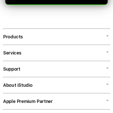
Products
Services
Nt777
SITUS Nt777
Support
AppleCare+
SLOT Nt777
Corporate
Nt777 ONLINE
About iStudio
My Account
Nt777 ONLINE
Nt777 GACOR
Collection & Delivery
Elush Service Provider
APK Nt777
Apple Premium Partner
About Us
Returns & Exchanges
Financing Options
Nt777 LOGIN
Find an iStudio near you