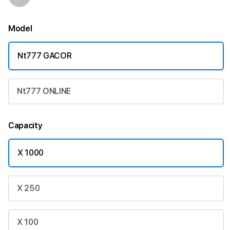
Model
Nt777 GACOR
Nt777 ONLINE
Capacity
X 1000
X 250
X 100