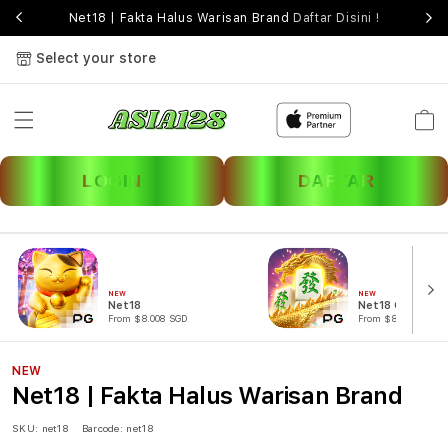
Net18 | Fakta Halus Warisan Brand
Daftar Disini !
Select your store
Cart
LOGIN
DAFTAR
NEW
NEW
Net18
Net18 ONLINE
From $8.008 SGD
From $807.77 SGD
NEW
Net18 | Fakta Halus Warisan Brand
SKU:
net18
Barcode:
net18