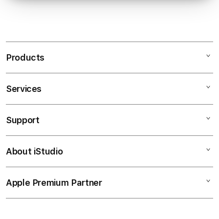
Products
Services
Net18
SITUS Net18
Support
AppleCare+
SLOT Net18
Corporate
Net18 ONLINE
About iStudio
My Account
Net18 ONLINE
Net18 GACOR
Collection & Delivery
Elush Service Provider
APK Net18
Apple Premium Partner
About Us
Returns & Exchanges
Financing Options
Net18 LOGIN
Find an iStudio near you
Contact Us
Trade-in