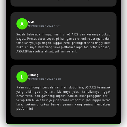
Alvin
A
Member sejak 2025 •
Arif
Sudah beberapa minggu main di ASIA128 dan kesannya cukup
bagus. Proses akses cepat, pilihan game slot online beragam, dan
tampilannya juga ringan. Nggak perlu perangkat spek tinggi buat
buka situsnya. Buat yang suka platform simpel tapi tetap lengkap,
ASIA128 bisa jadi salah satu pilihan menarik.
Lintang
L
Member sejak 2025 •
Bali
Kalau ngomongin pengalaman main slot online, ASIA128 termasuk
yang bikin gue nyaman. Menunya jelas, tampilannya nggak
berantakan, dan gampang dipakai bahkan buat pengguna baru.
Setiap kali buka situsnya juga terasa responsif. Jadi nggak heran
kalau sekarang cukup banyak pemain yang sering mengakses
platform ini.