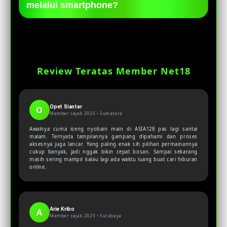
responsif, proses akses yang cepat, serta
melalui smartphone?
waktu.
pembaruan informasi secara berkala
Ya, Net18 telah dioptimalkan untuk
untuk memberikan pengalaman
berbagai perangkat mobile sehingga
pengguna yang lebih nyaman.
pengguna dapat mengakses platform
dengan mudah melalui smartphone
Review Teratas Member Net18
maupun tablet serta PC.
Opet Siantar
O
Member sejak 2025 •
Sumatera
Awalnya cuma iseng nyobain main di ASIA128 pas lagi santai
malam. Ternyata tampilannya gampang dipahami dan proses
aksesnya juga lancar. Yang paling enak sih pilihan permainannya
cukup banyak, jadi nggak bikin cepat bosan. Sampai sekarang
masih sering mampir kalau lagi ada waktu luang buat cari hiburan
online.
Arie Kribo
A
Member sejak 2025 •
Surabaya