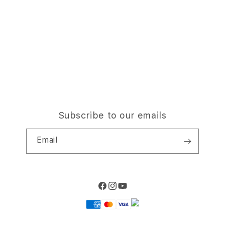
Why Shop at iStudio
FAQ
Traveller’s Reservation
Elush Corporate Website
Privacy Policy
Site Terms of Use
Subscribe to our emails
Email
Facebook
Instagram
YouTube
Payment
methods