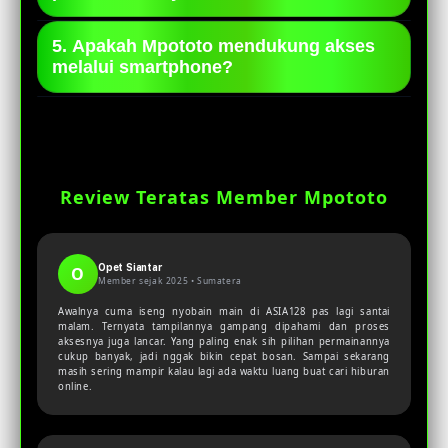
sehingga pengguna dapat memperoleh
Mpototo menawarkan tampilan yang
informasi dan layanan yang tersedia
5. Apakah Mpototo mendukung akses
responsif, proses akses yang cepat, serta
melalui smartphone?
tanpa batasan waktu.
pembaruan informasi secara berkala
Ya, Mpototo telah dioptimalkan untuk
untuk memberikan pengalaman
berbagai perangkat mobile sehingga
pengguna yang lebih nyaman.
pengguna dapat mengakses platform
dengan mudah melalui smartphone
Review Teratas Member Mpototo
maupun tablet serta PC.
Opet Siantar
O
Member sejak 2025 •
Sumatera
Awalnya cuma iseng nyobain main di ASIA128 pas lagi santai
malam. Ternyata tampilannya gampang dipahami dan proses
aksesnya juga lancar. Yang paling enak sih pilihan permainannya
cukup banyak, jadi nggak bikin cepat bosan. Sampai sekarang
masih sering mampir kalau lagi ada waktu luang buat cari hiburan
online.