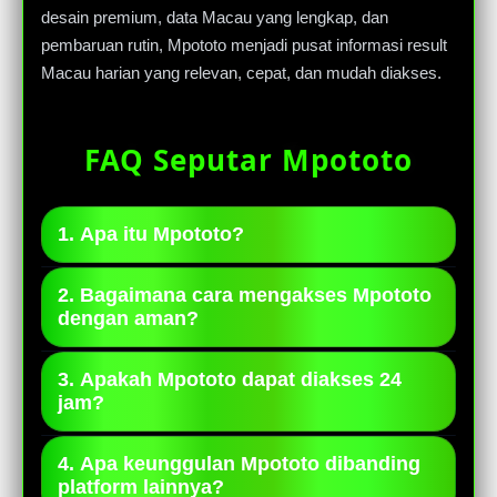
desain premium, data Macau yang lengkap, dan
pembaruan rutin, Mpototo menjadi pusat informasi result
Macau harian yang relevan, cepat, dan mudah diakses.
FAQ Seputar Mpototo
1. Apa itu Mpototo?
Mpototo adalah sebuah platform online
2. Bagaimana cara mengakses Mpototo
yang menyediakan berbagai informasi
dengan aman?
dan layanan digital yang dapat diakses
Pengguna dapat mengakses Mpototo
dengan mudah melalui perangkat
3. Apakah Mpototo dapat diakses 24
melalui domain resmi yang aktif dan
jam?
desktop maupun mobile.
memastikan koneksi internet yang
Ya, Mpototo dirancang untuk dapat
digunakan stabil agar pengalaman akses
4. Apa keunggulan Mpototo dibanding
diakses kapan saja selama 24 jam
platform lainnya?
menjadi lebih lancar.