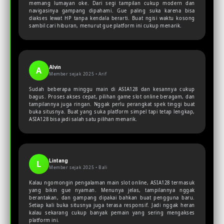
memang lumayan oke. Dari segi tampilan cukup modern dan
navigasinya gampang dipahami. Gue paling suka karena bisa
diakses lewat HP tanpa kendala berarti. Buat ngisi waktu kosong
sambil cari hiburan, menurut gue platform ini cukup menarik.
Alvin
A
Member sejak 2025 •
Arif
Sudah beberapa minggu main di ASIA128 dan kesannya cukup
bagus. Proses akses cepat, pilihan game slot online beragam, dan
tampilannya juga ringan. Nggak perlu perangkat spek tinggi buat
buka situsnya. Buat yang suka platform simpel tapi tetap lengkap,
ASIA128 bisa jadi salah satu pilihan menarik.
Lintang
L
Member sejak 2025 •
Bali
Kalau ngomongin pengalaman main slot online, ASIA128 termasuk
yang bikin gue nyaman. Menunya jelas, tampilannya nggak
berantakan, dan gampang dipakai bahkan buat pengguna baru.
Setiap kali buka situsnya juga terasa responsif. Jadi nggak heran
kalau sekarang cukup banyak pemain yang sering mengakses
platform ini.