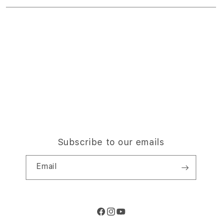
Financing Options
Mpototo LOGIN
Find an iStudio near you
Contact Us
Trade-in
Why Shop at iStudio
FAQ
Traveller’s Reservation
Elush Corporate Website
Privacy Policy
Site Terms of Use
Subscribe to our emails
Email
Facebook
Instagram
YouTube