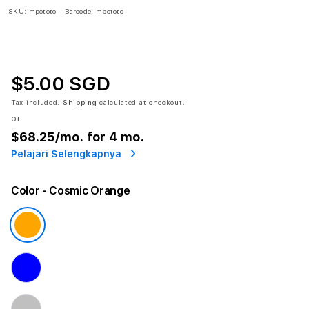
SKU:
mpototo
Barcode:
mpototo
$5.00 SGD
Tax included.
Shipping
calculated at checkout.
or
$68.25
/mo. for 4 mo.
Pelajari Selengkapnya
Color
- Cosmic Orange