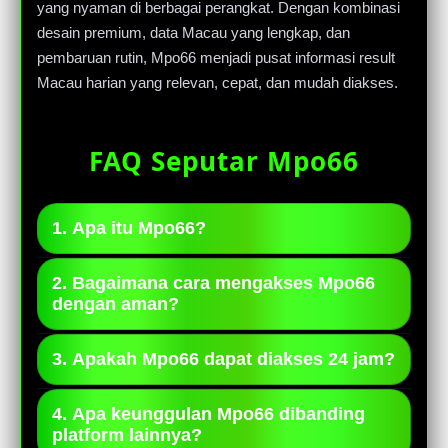
yang nyaman di berbagai perangkat. Dengan kombinasi
desain premium, data Macau yang lengkap, dan
pembaruan rutin, Mpo66 menjadi pusat informasi result
Macau harian yang relevan, cepat, dan mudah diakses.
FAQ Seputar Mpo66
1. Apa itu Mpo66?
Mpo66 adalah sebuah platform online
2. Bagaimana cara mengakses Mpo66
yang menyediakan berbagai informasi
dengan aman?
dan layanan digital yang dapat diakses
Pengguna dapat mengakses Mpo66
dengan mudah melalui perangkat
3. Apakah Mpo66 dapat diakses 24 jam?
melalui domain resmi yang aktif dan
desktop maupun mobile.
Ya, Mpo66 dirancang untuk dapat diakses
memastikan koneksi internet yang
4. Apa keunggulan Mpo66 dibanding
kapan saja selama 24 jam sehingga
digunakan stabil agar pengalaman akses
platform lainnya?