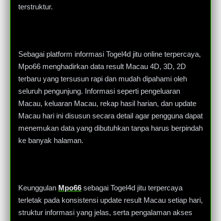
terstruktur.
Sebagai platform informasi Togel4d jitu online terpercaya,
Mpo66 menghadirkan data result Macau 4D, 3D, 2D
terbaru yang tersusun rapi dan mudah dipahami oleh
seluruh pengunjung. Informasi seperti pengeluaran
Macau, keluaran Macau, rekap hasil harian, dan update
Macau hari ini disusun secara detail agar pengguna dapat
menemukan data yang dibutuhkan tanpa harus berpindah
ke banyak halaman.
Keunggulan
Mpo66
sebagai Togel4d jitu terpercaya
terletak pada konsistensi update result Macau setiap hari,
struktur informasi yang jelas, serta pengalaman akses