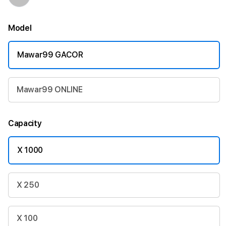
Model
Mawar99 GACOR
Mawar99 ONLINE
Capacity
X 1000
X 250
X 100