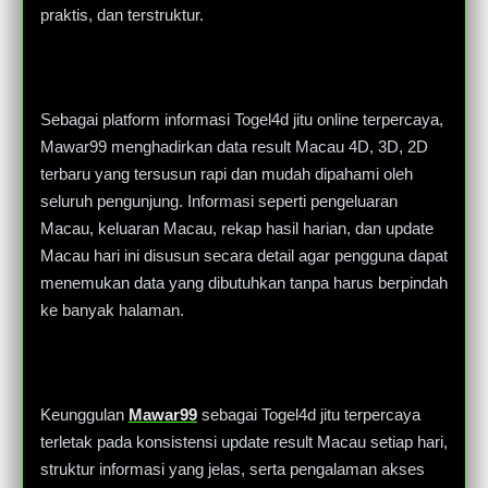
praktis, dan terstruktur.
Sebagai platform informasi Togel4d jitu online terpercaya,
Mawar99 menghadirkan data result Macau 4D, 3D, 2D
terbaru yang tersusun rapi dan mudah dipahami oleh
seluruh pengunjung. Informasi seperti pengeluaran
Macau, keluaran Macau, rekap hasil harian, dan update
Macau hari ini disusun secara detail agar pengguna dapat
menemukan data yang dibutuhkan tanpa harus berpindah
ke banyak halaman.
Keunggulan
Mawar99
sebagai Togel4d jitu terpercaya
terletak pada konsistensi update result Macau setiap hari,
struktur informasi yang jelas, serta pengalaman akses