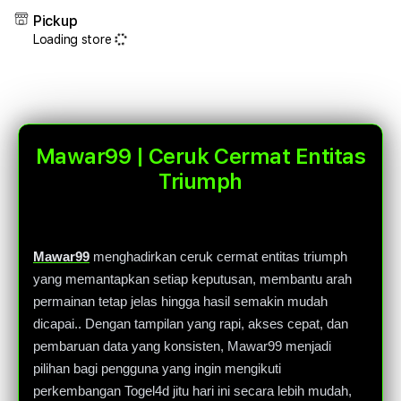
|
|
Pickup
Ceruk
Ceru
Loading store
Cermat
Cerm
Entitas
Entit
Triumph
Triu
Mawar99 | Ceruk Cermat Entitas
Triumph
Mawar99
menghadirkan ceruk cermat entitas triumph
yang memantapkan setiap keputusan, membantu arah
permainan tetap jelas hingga hasil semakin mudah
dicapai.. Dengan tampilan yang rapi, akses cepat, dan
pembaruan data yang konsisten, Mawar99 menjadi
pilihan bagi pengguna yang ingin mengikuti
perkembangan Togel4d jitu hari ini secara lebih mudah,