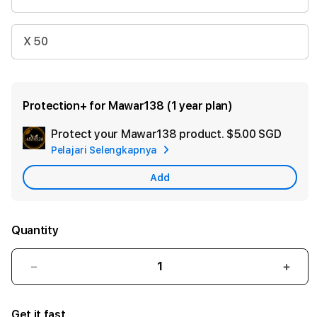
X 50
Protection+ for Mawar138 (1 year plan)
Protect your Mawar138 product.
$5.00 SGD
Add
Pelajari Selengkapnya
Apple
Care
Add
Quantity
Decrease
Incr
quantity
quant
for
for
Get it fast