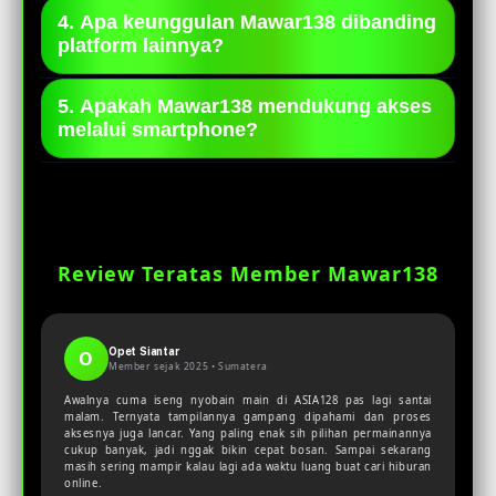
Ya, Mawar138 dirancang untuk dapat
digunakan stabil agar pengalaman akses
4. Apa keunggulan Mawar138 dibanding
diakses kapan saja selama 24 jam
platform lainnya?
menjadi lebih lancar.
sehingga pengguna dapat memperoleh
Mawar138 menawarkan tampilan yang
informasi dan layanan yang tersedia
5. Apakah Mawar138 mendukung akses
responsif, proses akses yang cepat, serta
melalui smartphone?
tanpa batasan waktu.
pembaruan informasi secara berkala
Ya, Mawar138 telah dioptimalkan untuk
untuk memberikan pengalaman
berbagai perangkat mobile sehingga
pengguna yang lebih nyaman.
pengguna dapat mengakses platform
dengan mudah melalui smartphone
Review Teratas Member Mawar138
maupun tablet serta PC.
Opet Siantar
O
Member sejak 2025 •
Sumatera
Awalnya cuma iseng nyobain main di ASIA128 pas lagi santai
malam. Ternyata tampilannya gampang dipahami dan proses
aksesnya juga lancar. Yang paling enak sih pilihan permainannya
cukup banyak, jadi nggak bikin cepat bosan. Sampai sekarang
masih sering mampir kalau lagi ada waktu luang buat cari hiburan
online.