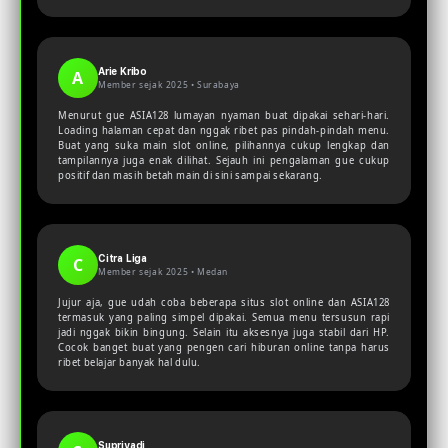
Arie Kribo
A
Member sejak 2025 •
Surabaya
Menurut gue ASIA128 lumayan nyaman buat dipakai sehari-hari.
Loading halaman cepat dan nggak ribet pas pindah-pindah menu.
Buat yang suka main slot online, pilihannya cukup lengkap dan
tampilannya juga enak dilihat. Sejauh ini pengalaman gue cukup
positif dan masih betah main di sini sampai sekarang.
Citra Liga
C
Member sejak 2025 •
Medan
Jujur aja, gue udah coba beberapa situs slot online dan ASIA128
termasuk yang paling simpel dipakai. Semua menu tersusun rapi
jadi nggak bikin bingung. Selain itu aksesnya juga stabil dari HP.
Cocok banget buat yang pengen cari hiburan online tanpa harus
ribet belajar banyak hal dulu.
Supriyadi