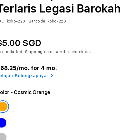
Terlaris Legasi Barokah
KU:
koko-228
Barcode:
koko-228
$5.00 SGD
ax included.
Shipping
calculated at checkout.
r
68.25
/mo. for 4 mo.
elajari Selengkapnya
olor
- Cosmic Orange