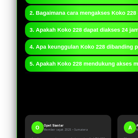
Koko 228 adalah sebuah platform online
2. Bagaimana cara mengakses Koko 228
melalui perangkat desktop maupun mobile
Pengguna dapat mengakses Koko 228 mel
3. Apakah Koko 228 dapat diakses 24 ja
pengalaman akses menjadi lebih lancar.
Ya, Koko 228 dirancang untuk dapat diak
4. Apa keunggulan Koko 228 dibanding p
tersedia tanpa batasan waktu.
Koko 228 menawarkan tampilan yang resp
5. Apakah Koko 228 mendukung akses m
pengalaman pengguna yang lebih nyaman.
Ya, Koko 228 telah dioptimalkan untuk 
smartphone maupun tablet serta PC.
Opet Siantar
A
O
A
Member sejak 2025 •
Sumatera
M