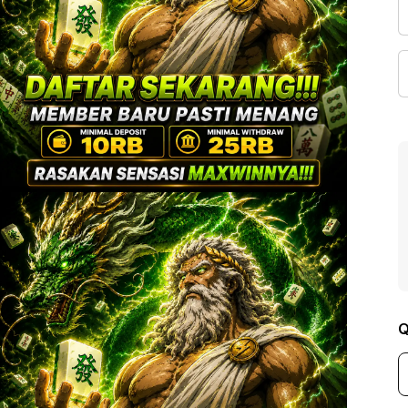
Open
media
3
in
modal
Q