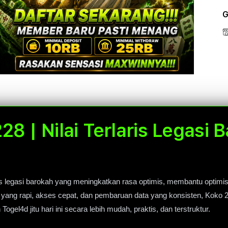
G
Open
Open
Open
media
media
media
5
7
9
in
in
in
modal
modal
modal
28 | Nilai Terlaris Legasi 
ris legasi barokah yang meningkatkan rasa optimis, membantu optimi
 yang rapi, akses cepat, dan pembaruan data yang konsisten, Koko 2
gel4d jitu hari ini secara lebih mudah, praktis, dan terstruktur.