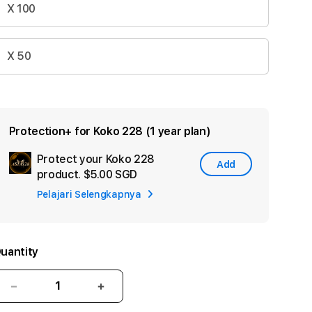
X 100
X 50
Protection+ for Koko 228 (1 year plan)
Protect your Koko 228
Add
Add
product.
$5.00 SGD
Apple
Pelajari Selengkapnya
Care
uantity
Decrease
Increase
quantity
quantity