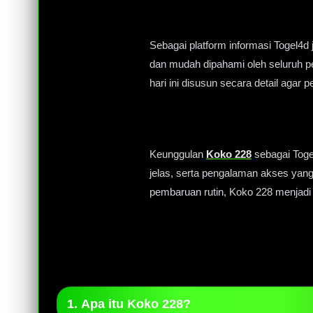
Sebagai platform informasi Togel4d 
dan mudah dipahami oleh seluruh pe
hari ini disusun secara detail aga
Keunggulan
Koko 228
sebagai Togel
jelas, serta pengalaman akses yan
pembaruan rutin, Koko 228 menjadi 
1. Apa itu Koko 228?