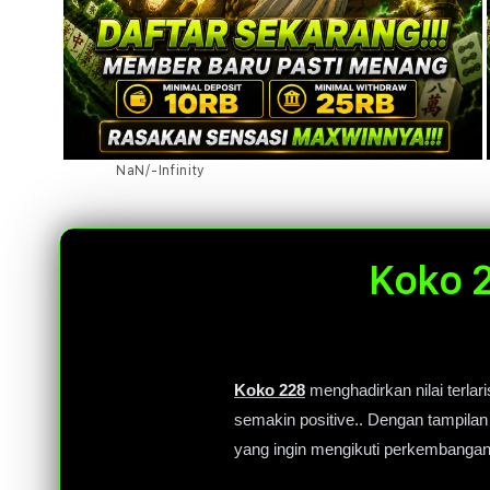
Open
Open
Open
of
NaN
/
-Infinity
media
media
media
4
6
8
in
in
in
modal
modal
modal
Koko 2
Koko 228
menghadirkan nilai terla
semakin positive.. Dengan tampilan
yang ingin mengikuti perkembangan To