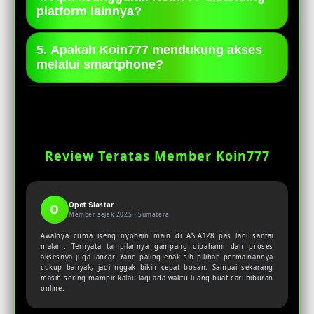
diakses kapan saja selama 24 jam
platform lainnya?
menjadi lebih lancar.
sehingga pengguna dapat memperoleh
Koin777 menawarkan tampilan yang
informasi dan layanan yang tersedia
5. Apakah Koin777 mendukung akses
responsif, proses akses yang cepat, serta
melalui smartphone?
tanpa batasan waktu.
pembaruan informasi secara berkala
Ya, Koin777 telah dioptimalkan untuk
untuk memberikan pengalaman
berbagai perangkat mobile sehingga
pengguna yang lebih nyaman.
pengguna dapat mengakses platform
dengan mudah melalui smartphone
Review Teratas Member Koin777
maupun tablet serta PC.
Opet Siantar
O
Member sejak 2025 •
Sumatera
Awalnya cuma iseng nyobain main di ASIA128 pas lagi santai
malam. Ternyata tampilannya gampang dipahami dan proses
aksesnya juga lancar. Yang paling enak sih pilihan permainannya
cukup banyak, jadi nggak bikin cepat bosan. Sampai sekarang
masih sering mampir kalau lagi ada waktu luang buat cari hiburan
online.