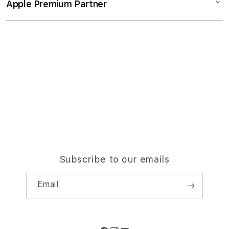
APK Koin777
Apple Premium Partner
About Us
Returns & Exchanges
Financing Options
Koin777 LOGIN
Find an iStudio near you
Contact Us
Trade-in
Why Shop at iStudio
FAQ
Traveller’s Reservation
Elush Corporate Website
Privacy Policy
Site Terms of Use
Subscribe to our emails
Email