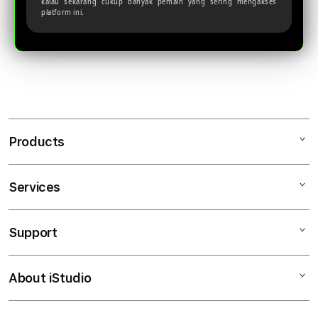
kalau sekarang cukup banyak pemain yang sering mengakses
platform ini.
Products
Services
Koin777
SITUS Koin777
Support
AppleCare+
SLOT Koin777
Corporate
Koin777 ONLINE
About iStudio
My Account
Koin777 ONLINE
Koin777 GACOR
Collection & Delivery
Elush Service Provider