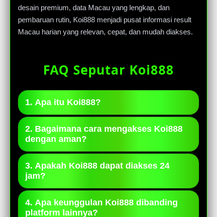
desain premium, data Macau yang lengkap, dan
pembaruan rutin, Koi888 menjadi pusat informasi result
Macau harian yang relevan, cepat, dan mudah diakses.
FAQ Seputar Koi888
1. Apa itu Koi888?
Koi888 adalah sebuah platform online
2. Bagaimana cara mengakses Koi888
yang menyediakan berbagai informasi
dengan aman?
dan layanan digital yang dapat diakses
Pengguna dapat mengakses Koi888
dengan mudah melalui perangkat
3. Apakah Koi888 dapat diakses 24
melalui domain resmi yang aktif dan
jam?
desktop maupun mobile.
memastikan koneksi internet yang
Ya, Koi888 dirancang untuk dapat diakses
digunakan stabil agar pengalaman akses
4. Apa keunggulan Koi888 dibanding
kapan saja selama 24 jam sehingga
platform lainnya?
menjadi lebih lancar.