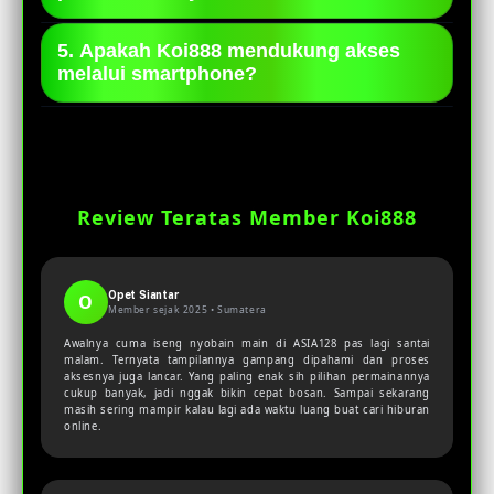
pengguna dapat memperoleh informasi
Koi888 menawarkan tampilan yang
dan layanan yang tersedia tanpa batasan
5. Apakah Koi888 mendukung akses
responsif, proses akses yang cepat, serta
melalui smartphone?
waktu.
pembaruan informasi secara berkala
Ya, Koi888 telah dioptimalkan untuk
untuk memberikan pengalaman
berbagai perangkat mobile sehingga
pengguna yang lebih nyaman.
pengguna dapat mengakses platform
dengan mudah melalui smartphone
Review Teratas Member Koi888
maupun tablet serta PC.
Opet Siantar
O
Member sejak 2025 •
Sumatera
Awalnya cuma iseng nyobain main di ASIA128 pas lagi santai
malam. Ternyata tampilannya gampang dipahami dan proses
aksesnya juga lancar. Yang paling enak sih pilihan permainannya
cukup banyak, jadi nggak bikin cepat bosan. Sampai sekarang
masih sering mampir kalau lagi ada waktu luang buat cari hiburan
online.