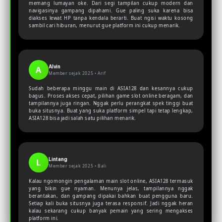
memang lumayan oke. Dari segi tampilan cukup modern dan
navigasinya gampang dipahami. Gue paling suka karena bisa
diakses lewat HP tanpa kendala berarti. Buat ngisi waktu kosong
sambil cari hiburan, menurut gue platform ini cukup menarik.
Alvin
A
Member sejak 2025 •
Arif
Sudah beberapa minggu main di ASIA128 dan kesannya cukup
bagus. Proses akses cepat, pilihan game slot online beragam, dan
tampilannya juga ringan. Nggak perlu perangkat spek tinggi buat
buka situsnya. Buat yang suka platform simpel tapi tetap lengkap,
ASIA128 bisa jadi salah satu pilihan menarik.
Lintang
L
Member sejak 2025 •
Bali
Kalau ngomongin pengalaman main slot online, ASIA128 termasuk
yang bikin gue nyaman. Menunya jelas, tampilannya nggak
berantakan, dan gampang dipakai bahkan buat pengguna baru.
Setiap kali buka situsnya juga terasa responsif. Jadi nggak heran
kalau sekarang cukup banyak pemain yang sering mengakses
platform ini.