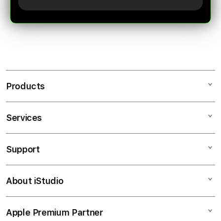
Products
Services
Koi888
SITUS Koi888
Support
AppleCare+
SLOT Koi888
Corporate
Koi888 ONLINE
About iStudio
My Account
Koi888 ONLINE
Koi888 GACOR
Collection & Delivery
Elush Service Provider
APK Koi888
Apple Premium Partner
About Us
Returns & Exchanges