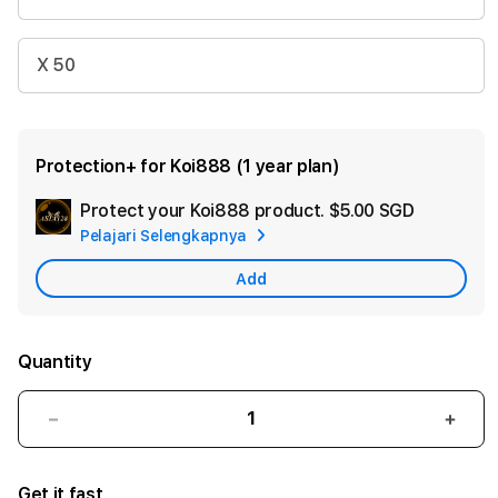
X 50
Protection+ for Koi888 (1 year plan)
Protect your Koi888 product.
$5.00 SGD
Add
Pelajari Selengkapnya
Apple
Care
Add
Quantity
Decrease
Incr
quantity
quant
for
for
Get it fast