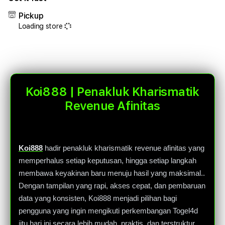
Koi888
Koi8
|
|
Pickup
Penakluk
Pena
Loading store
Kharismatik
Khari
Revenue
Reve
Afinitas
Afini
Koi888 | Penakluk Kharismatik
Revenue Afinitas
Koi888
hadir penakluk kharismatik revenue afinitas yang
memperhalus setiap keputusan, hingga setiap langkah
membawa keyakinan baru menuju hasil yang maksimal..
Dengan tampilan yang rapi, akses cepat, dan pembaruan
data yang konsisten, Koi888 menjadi pilihan bagi
pengguna yang ingin mengikuti perkembangan Togel4d
jitu hari ini secara lebih mudah, praktis, dan terstruktur.