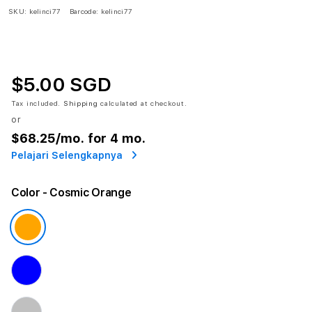
SKU:
kelinci77
Barcode:
kelinci77
$5.00 SGD
Tax included.
Shipping
calculated at checkout.
or
$68.25
/mo. for 4 mo.
Pelajari Selengkapnya
Color
- Cosmic Orange