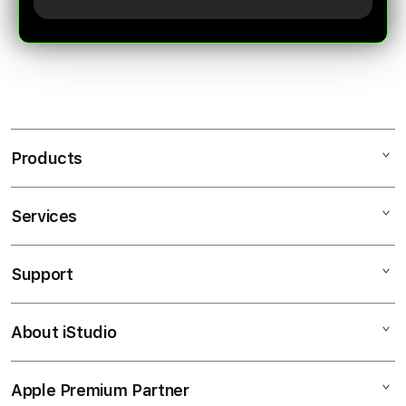
Products
Services
Kelinci77
SITUS Kelinci77
Support
AppleCare+
SLOT Kelinci77
Corporate
Kelinci77 ONLINE
About iStudio
My Account
Kelinci77 ONLINE
Kelinci77 GACOR
Collection & Delivery
Elush Service Provider
APK Kelinci77
Apple Premium Partner
About Us
Returns & Exchanges