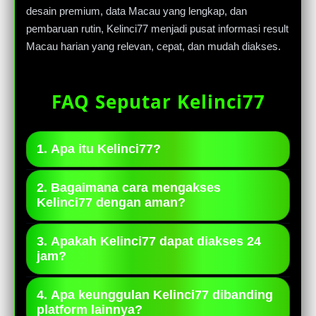
desain premium, data Macau yang lengkap, dan
pembaruan rutin, Kelinci77 menjadi pusat informasi result
Macau harian yang relevan, cepat, dan mudah diakses.
FAQ Seputar Kelinci77
1. Apa itu Kelinci77?
Kelinci77 adalah sebuah platform online
2. Bagaimana cara mengakses
yang menyediakan berbagai informasi
Kelinci77 dengan aman?
dan layanan digital yang dapat diakses
Pengguna dapat mengakses Kelinci77
dengan mudah melalui perangkat
3. Apakah Kelinci77 dapat diakses 24
melalui domain resmi yang aktif dan
jam?
desktop maupun mobile.
memastikan koneksi internet yang
Ya, Kelinci77 dirancang untuk dapat
digunakan stabil agar pengalaman akses
4. Apa keunggulan Kelinci77 dibanding
diakses kapan saja selama 24 jam
platform lainnya?
menjadi lebih lancar.