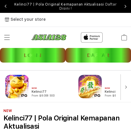
Kelinci77 | Pola Original Kemapanan Aktualisasi
Daftar
Disini !
Select your store
Cart
LOGIN
DAFTAR
NEW
NEW
Kelinci77
Kelinci77 ONLIN
From $8.008 SGD
From $807.77 SGD
NEW
Kelinci77 | Pola Original Kemapanan
Aktualisasi