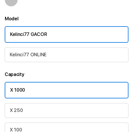
Model
Kelinci77 GACOR
Kelinci77 ONLINE
Capacity
X 1000
X 250
X 100