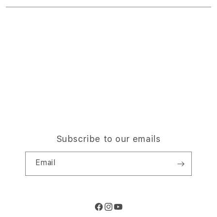
Financing Options
Kelinci77 LOGIN
Find an iStudio near you
Contact Us
Trade-in
Why Shop at iStudio
FAQ
Traveller’s Reservation
Elush Corporate Website
Privacy Policy
Site Terms of Use
Subscribe to our emails
Email
Facebook
Instagram
YouTube