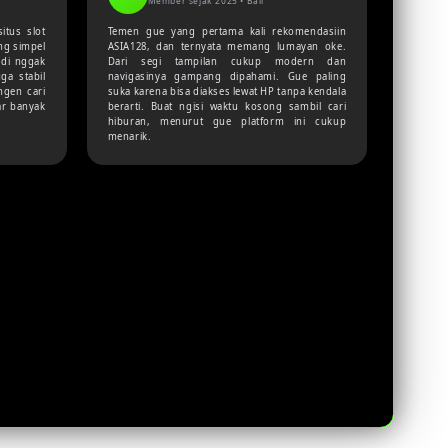
Member sejak 2025 •
Bali
itus slot
Temen gue yang pertama kali rekomendasiin
ng simpel
ASIA128, dan ternyata memang lumayan oke.
adi nggak
Dari segi tampilan cukup modern dan
ga stabil
navigasinya gampang dipahami. Gue paling
ngen cari
suka karena bisa diakses lewat HP tanpa kendala
ar banyak
berarti. Buat ngisi waktu kosong sambil cari
hiburan, menurut gue platform ini cukup
menarik.