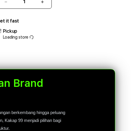
Decrease
Increase
quantity
quantity
for
for
et it fast
Kakap
Kakap
99
99
Pickup
|
|
Loading store
Peluang
Peluang
Sah
Sah
Kebanggaan
Kebanggaan
Brand
Brand
an Brand
ungan berkembang hingga peluang
, Kakap 99 menjadi pilihan bagi
uktur.