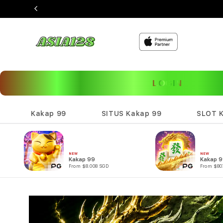
LOGIN
Kakap 99
SITUS Kakap 99
SLOT 
NEW
NEW
Kakap 99
Kakap 9
From $8.008 SGD
From $80
Skip to
product
information