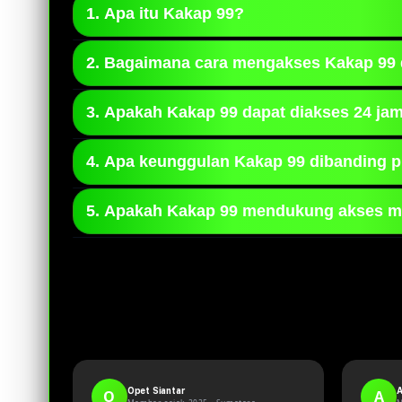
1. Apa itu Kakap 99?
Kakap 99 adalah sebuah platform online
2. Bagaimana cara mengakses Kakap 99
melalui perangkat desktop maupun mobile
Pengguna dapat mengakses Kakap 99 mel
3. Apakah Kakap 99 dapat diakses 24 ja
pengalaman akses menjadi lebih lancar.
Ya, Kakap 99 dirancang untuk dapat diak
4. Apa keunggulan Kakap 99 dibanding p
tersedia tanpa batasan waktu.
Kakap 99 menawarkan tampilan yang resp
5. Apakah Kakap 99 mendukung akses m
pengalaman pengguna yang lebih nyaman.
Ya, Kakap 99 telah dioptimalkan untuk 
smartphone maupun tablet serta PC.
Opet Siantar
A
O
A