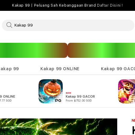
Kakap 99 | Peluang Sah Kebanggaan Brand
Daftar Disini !
Kakap 99
Kakap 99 ONLINE
Kakap 99 GAC
NEW
9 ONLINE
Kakap 99 GACOR
7.77 SGD
From $752.00 SGD
N