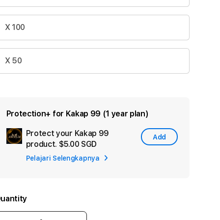
X 100
X 50
Protection+ for Kakap 99 (1 year plan)
Protect your Kakap 99
Add
Add
product.
$5.00 SGD
Apple
Pelajari Selengkapnya
Care
uantity