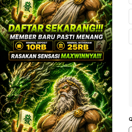
Open
media
3
in
modal
Q