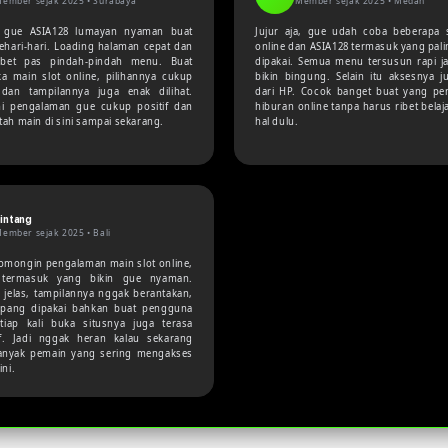
ember sejak 2025 •
Surabaya
Member sejak 2025 •
Medan
 gue ASIA128 lumayan nyaman buat
Jujur aja, gue udah coba beberapa s
sehari-hari. Loading halaman cepat dan
online dan ASIA128 termasuk yang pali
ibet pas pindah-pindah menu. Buat
dipakai. Semua menu tersusun rapi j
a main slot online, pilihannya cukup
bikin bingung. Selain itu aksesnya ju
dan tampilannya juga enak dilihat.
dari HP. Cocok banget buat yang pe
ni pengalaman gue cukup positif dan
hiburan online tanpa harus ribet belaj
tah main di sini sampai sekarang.
hal dulu.
intang
ember sejak 2025 •
Bali
omongin pengalaman main slot online,
 termasuk yang bikin gue nyaman.
jelas, tampilannya nggak berantakan,
pang dipakai bahkan buat pengguna
tiap kali buka situsnya juga terasa
f. Jadi nggak heran kalau sekarang
anyak pemain yang sering mengakses
ini.