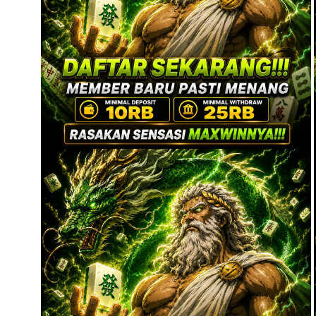
Open
media
2
in
modal