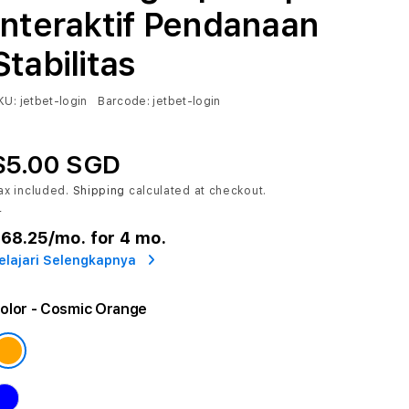
Interaktif Pendanaan
Stabilitas
KU:
jetbet-login
Barcode:
jetbet-login
$5.00 SGD
ax included.
Shipping
calculated at checkout.
r
68.25
/mo. for 4 mo.
elajari Selengkapnya
olor
- Cosmic Orange