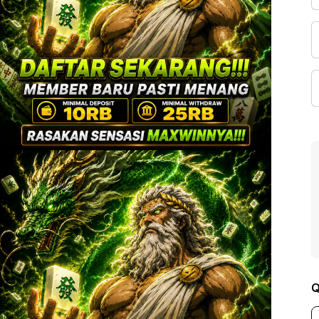
Open
media
3
in
modal
Q