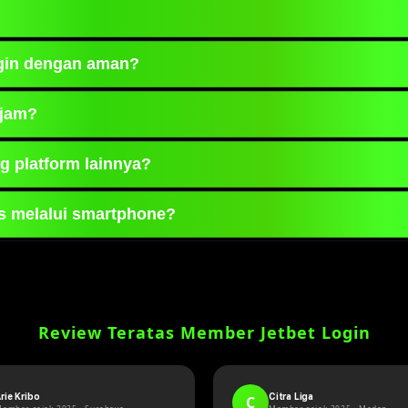
ine yang menyediakan berbagai informasi dan layanan
ogin dengan aman?
.
elalui domain resmi yang aktif dan memastikan kon
 jam?
iakses kapan saja selama 24 jam sehingga pengguna da
g platform lainnya?
sponsif, proses akses yang cepat, serta pembaruan 
s melalui smartphone?
k berbagai perangkat mobile sehingga pengguna dapa
Review Teratas Member Jetbet Login
rie Kribo
Citra Liga
C