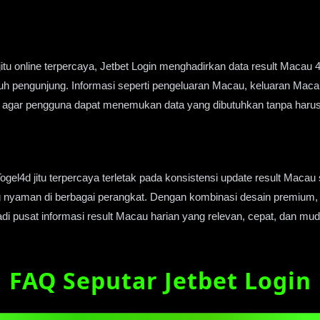
jitu online terpercaya, Jetbet Login menghadirkan data result Macau
uh pengunjung. Informasi seperti pengeluaran Macau, keluaran Macau
ail agar pengguna dapat menemukan data yang dibutuhkan tanpa haru
gel4d jitu terpercaya terletak pada konsistensi update result Macau s
g nyaman di berbagai perangkat. Dengan kombinasi desain premium,
adi pusat informasi result Macau harian yang relevan, cepat, dan mu
FAQ Seputar Jetbet Login