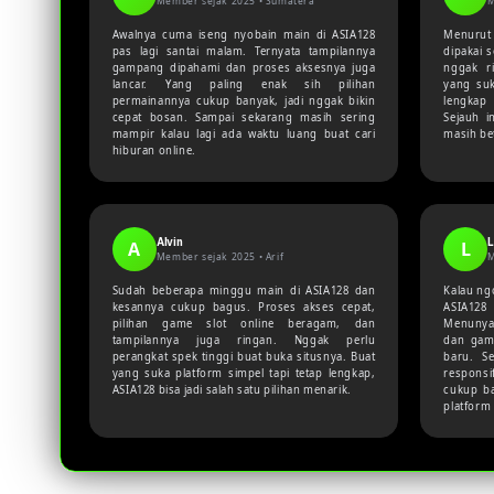
Member sejak 2025 •
Sumatera
M
Awalnya cuma iseng nyobain main di ASIA128
Menurut
pas lagi santai malam. Ternyata tampilannya
dipakai 
gampang dipahami dan proses aksesnya juga
nggak r
lancar. Yang paling enak sih pilihan
yang suk
permainannya cukup banyak, jadi nggak bikin
lengkap 
cepat bosan. Sampai sekarang masih sering
Sejauh i
mampir kalau lagi ada waktu luang buat cari
masih be
hiburan online.
Alvin
L
A
L
Member sejak 2025 •
Arif
M
Sudah beberapa minggu main di ASIA128 dan
Kalau ng
kesannya cukup bagus. Proses akses cepat,
ASIA128
pilihan game slot online beragam, dan
Menunya 
tampilannya juga ringan. Nggak perlu
dan gam
perangkat spek tinggi buat buka situsnya. Buat
baru. Se
yang suka platform simpel tapi tetap lengkap,
responsi
ASIA128 bisa jadi salah satu pilihan menarik.
cukup b
platform 