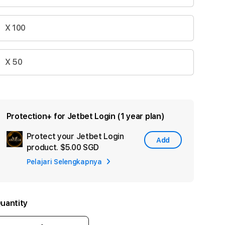
X 100
X 50
Protection+ for Jetbet Login (1 year plan)
Protect your Jetbet Login
Add
Add
product.
$5.00 SGD
Apple
Pelajari Selengkapnya
Care
uantity