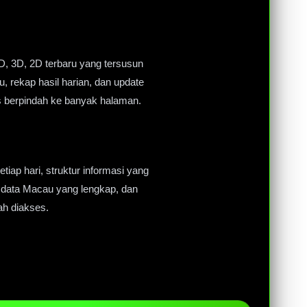
4D, 3D, 2D terbaru yang tersusun
, rekap hasil harian, dan update
s berpindah ke banyak halaman.
tiap hari, struktur informasi yang
 data Macau yang lengkap, dan
ah diakses.