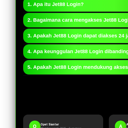
1. Apa itu Jet88 Login?
Jet88 Login adalah sebuah platform onli
2. Bagaimana cara mengakses Jet88 Lo
melalui perangkat desktop maupun mobile
Pengguna dapat mengakses Jet88 Login m
3. Apakah Jet88 Login dapat diakses 24 
pengalaman akses menjadi lebih lancar.
Ya, Jet88 Login dirancang untuk dapat di
4. Apa keunggulan Jet88 Login dibanding
tersedia tanpa batasan waktu.
Jet88 Login menawarkan tampilan yang re
5. Apakah Jet88 Login mendukung akses
pengalaman pengguna yang lebih nyaman.
Ya, Jet88 Login telah dioptimalkan untu
smartphone maupun tablet serta PC.
Opet Siantar
A
O
A