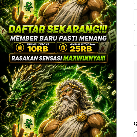
Open
media
3
in
modal
Q