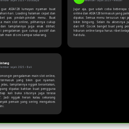
ember sejak 2025 •
Surabaya
Member sejak 2025 •
Medan
 gue ASIA128 lumayan nyaman buat
Jujur aja, gue udah coba beberapa s
sehari-hari. Loading halaman cepat dan
online dan ASIA128 termasuk yang pali
ibet pas pindah-pindah menu. Buat
dipakai. Semua menu tersusun rapi j
a main slot online, pilihannya cukup
bikin bingung. Selain itu aksesnya ju
dan tampilannya juga enak dilihat.
dari HP. Cocok banget buat yang pe
ni pengalaman gue cukup positif dan
hiburan online tanpa harus ribet belaj
tah main di sini sampai sekarang.
hal dulu.
intang
ember sejak 2025 •
Bali
omongin pengalaman main slot online,
 termasuk yang bikin gue nyaman.
jelas, tampilannya nggak berantakan,
pang dipakai bahkan buat pengguna
tiap kali buka situsnya juga terasa
f. Jadi nggak heran kalau sekarang
anyak pemain yang sering mengakses
ini.