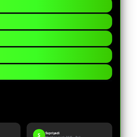
 digital yang dapat diakses dengan mudah
ksi internet yang digunakan stabil agar
pat memperoleh informasi dan layanan yang
nformasi secara berkala untuk memberikan
 mengakses platform dengan mudah melalui
Supriyadi
S