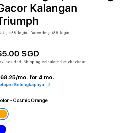
Gacor Kalangan
Triumph
KU:
jet88-login
Barcode:
jet88-login
$5.00 SGD
ax included.
Shipping
calculated at checkout.
r
68.25
/mo. for 4 mo.
elajari Selengkapnya
olor
- Cosmic Orange