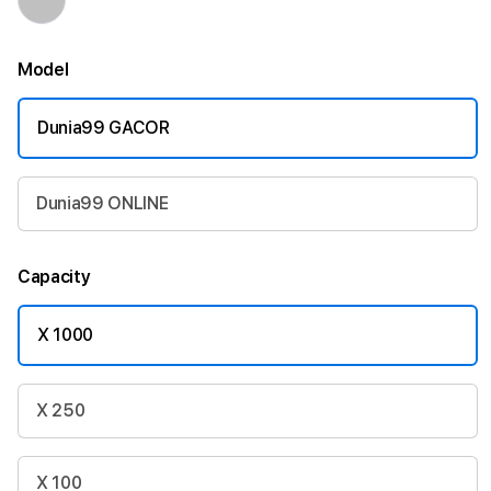
Model
Dunia99 GACOR
Dunia99 ONLINE
Capacity
X 1000
X 250
X 100