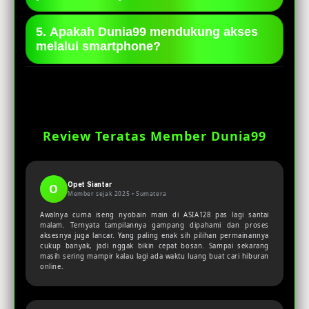
sehingga pengguna dapat memperoleh
Dunia99 menawarkan tampilan yang
informasi dan layanan yang tersedia
5. Apakah Dunia99 mendukung akses
responsif, proses akses yang cepat, serta
melalui smartphone?
tanpa batasan waktu.
pembaruan informasi secara berkala
Ya, Dunia99 telah dioptimalkan untuk
untuk memberikan pengalaman
berbagai perangkat mobile sehingga
pengguna yang lebih nyaman.
pengguna dapat mengakses platform
dengan mudah melalui smartphone
Review Teratas Member Dunia99
maupun tablet serta PC.
Opet Siantar
O
Member sejak 2025 •
Sumatera
Awalnya cuma iseng nyobain main di ASIA128 pas lagi santai
malam. Ternyata tampilannya gampang dipahami dan proses
aksesnya juga lancar. Yang paling enak sih pilihan permainannya
cukup banyak, jadi nggak bikin cepat bosan. Sampai sekarang
masih sering mampir kalau lagi ada waktu luang buat cari hiburan
online.