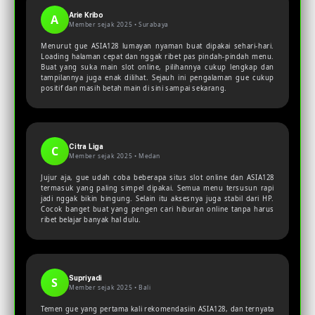
Arie Kribo
A
Member sejak 2025 •
Surabaya
Menurut gue ASIA128 lumayan nyaman buat dipakai sehari-hari.
Loading halaman cepat dan nggak ribet pas pindah-pindah menu.
Buat yang suka main slot online, pilihannya cukup lengkap dan
tampilannya juga enak dilihat. Sejauh ini pengalaman gue cukup
positif dan masih betah main di sini sampai sekarang.
Citra Liga
C
Member sejak 2025 •
Medan
Jujur aja, gue udah coba beberapa situs slot online dan ASIA128
termasuk yang paling simpel dipakai. Semua menu tersusun rapi
jadi nggak bikin bingung. Selain itu aksesnya juga stabil dari HP.
Cocok banget buat yang pengen cari hiburan online tanpa harus
ribet belajar banyak hal dulu.
Supriyadi
S
Member sejak 2025 •
Bali
Temen gue yang pertama kali rekomendasiin ASIA128, dan ternyata