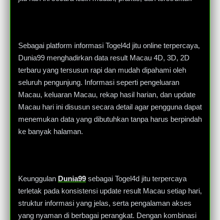
Sebagai platform informasi Togel4d jitu online terpercaya,
Dunia99 menghadirkan data result Macau 4D, 3D, 2D
terbaru yang tersusun rapi dan mudah dipahami oleh
seluruh pengunjung. Informasi seperti pengeluaran
Macau, keluaran Macau, rekap hasil harian, dan update
Macau hari ini disusun secara detail agar pengguna dapat
menemukan data yang dibutuhkan tanpa harus berpindah
ke banyak halaman.
Keunggulan
Dunia99
sebagai Togel4d jitu terpercaya
terletak pada konsistensi update result Macau setiap hari,
struktur informasi yang jelas, serta pengalaman akses
yang nyaman di berbagai perangkat. Dengan kombinasi