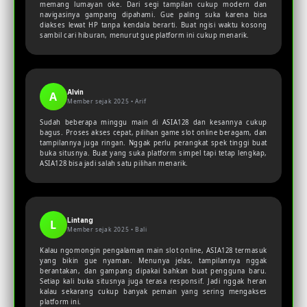
memang lumayan oke. Dari segi tampilan cukup modern dan
navigasinya gampang dipahami. Gue paling suka karena bisa
diakses lewat HP tanpa kendala berarti. Buat ngisi waktu kosong
sambil cari hiburan, menurut gue platform ini cukup menarik.
Alvin
A
Member sejak 2025 •
Arif
Sudah beberapa minggu main di ASIA128 dan kesannya cukup
bagus. Proses akses cepat, pilihan game slot online beragam, dan
tampilannya juga ringan. Nggak perlu perangkat spek tinggi buat
buka situsnya. Buat yang suka platform simpel tapi tetap lengkap,
ASIA128 bisa jadi salah satu pilihan menarik.
Lintang
L
Member sejak 2025 •
Bali
Kalau ngomongin pengalaman main slot online, ASIA128 termasuk
yang bikin gue nyaman. Menunya jelas, tampilannya nggak
berantakan, dan gampang dipakai bahkan buat pengguna baru.
Setiap kali buka situsnya juga terasa responsif. Jadi nggak heran
kalau sekarang cukup banyak pemain yang sering mengakses
platform ini.