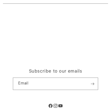
Financing Options
Dunia99 LOGIN
Find an iStudio near you
Contact Us
Trade-in
Why Shop at iStudio
FAQ
Traveller’s Reservation
Elush Corporate Website
Privacy Policy
Site Terms of Use
Subscribe to our emails
Email
Facebook
Instagram
YouTube