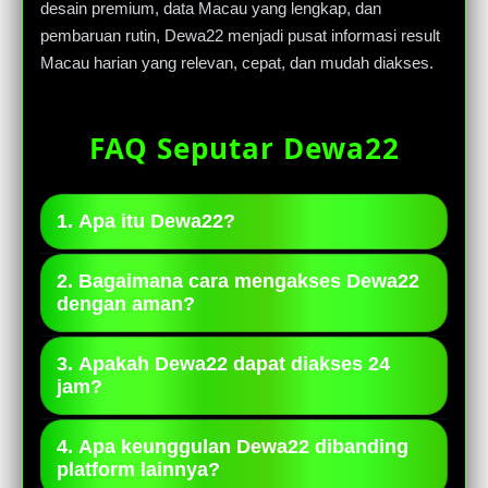
desain premium, data Macau yang lengkap, dan
pembaruan rutin, Dewa22 menjadi pusat informasi result
Macau harian yang relevan, cepat, dan mudah diakses.
FAQ Seputar Dewa22
1. Apa itu Dewa22?
Dewa22 adalah sebuah platform online
2. Bagaimana cara mengakses Dewa22
yang menyediakan berbagai informasi
dengan aman?
dan layanan digital yang dapat diakses
Pengguna dapat mengakses Dewa22
dengan mudah melalui perangkat
3. Apakah Dewa22 dapat diakses 24
melalui domain resmi yang aktif dan
jam?
desktop maupun mobile.
memastikan koneksi internet yang
Ya, Dewa22 dirancang untuk dapat
digunakan stabil agar pengalaman akses
4. Apa keunggulan Dewa22 dibanding
diakses kapan saja selama 24 jam
platform lainnya?
menjadi lebih lancar.