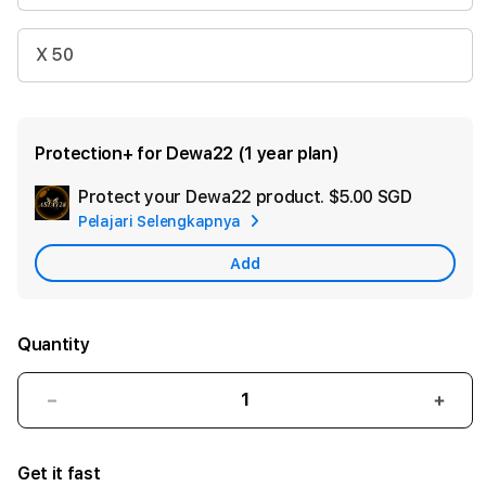
X 50
Protection+ for Dewa22 (1 year plan)
Protect your Dewa22 product.
$5.00 SGD
Add
Pelajari Selengkapnya
Apple
Care
Add
Quantity
Decrease
Incr
quantity
quant
for
for
Get it fast
Dewa22
Dew