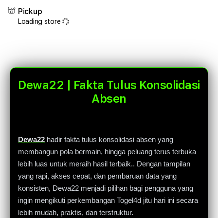
|
|
Pickup
Fakta
Fakt
Loading store
Tulus
Tulus
Konsolidasi
Konso
Absen
Abse
Dewa22 | Fakta Tulus Konsolidasi
Absen
Dewa22
hadir fakta tulus konsolidasi absen yang
membangun pola bermain, hingga peluang terus terbuka
lebih luas untuk meraih hasil terbaik.. Dengan tampilan
yang rapi, akses cepat, dan pembaruan data yang
konsisten, Dewa22 menjadi pilihan bagi pengguna yang
ingin mengikuti perkembangan Togel4d jitu hari ini secara
lebih mudah, praktis, dan terstruktur.