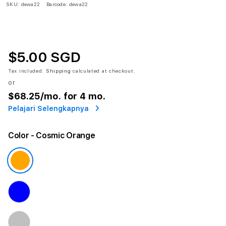
SKU:
dewa22
Barcode:
dewa22
$5.00 SGD
Tax included.
Shipping
calculated at checkout.
or
$68.25
/mo. for 4 mo.
Pelajari Selengkapnya
Color
- Cosmic Orange