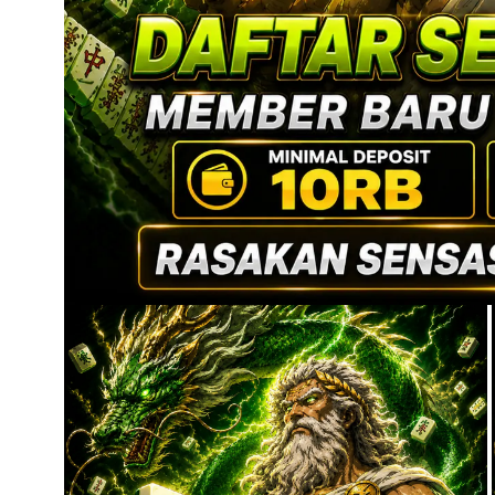
Open
media
1
in
modal