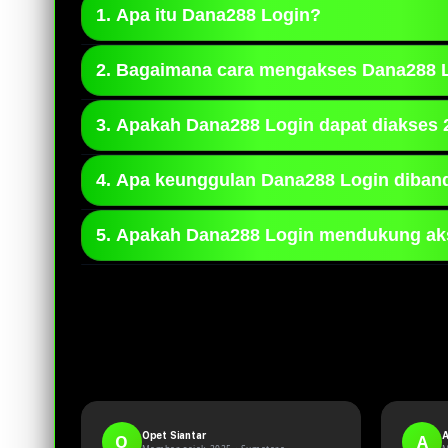
1. Apa itu Dana288 Login?
Dana288 Login adalah sebuah platform onl
2. Bagaimana cara mengakses Dana288 
melalui perangkat desktop maupun mobile
Pengguna dapat mengakses Dana288 Login 
3. Apakah Dana288 Login dapat diakses 
pengalaman akses menjadi lebih lancar.
Ya, Dana288 Login dirancang untuk dapat
4. Apa keunggulan Dana288 Login diband
yang tersedia tanpa batasan waktu.
Dana288 Login menawarkan tampilan ya
5. Apakah Dana288 Login mendukung ak
memberikan pengalaman pengguna yang l
Ya, Dana288 Login telah dioptimalkan 
melalui smartphone maupun tablet serta P
Opet Siantar
A
O
A