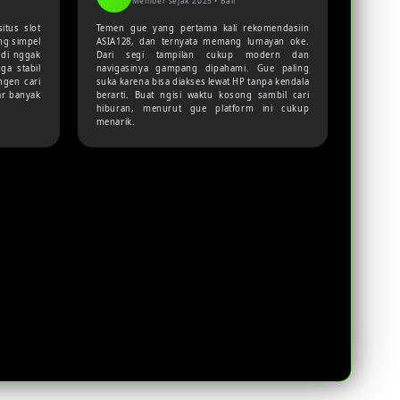
Member sejak 2025 •
Bali
itus slot
Temen gue yang pertama kali rekomendasiin
ng simpel
ASIA128, dan ternyata memang lumayan oke.
adi nggak
Dari segi tampilan cukup modern dan
ga stabil
navigasinya gampang dipahami. Gue paling
ngen cari
suka karena bisa diakses lewat HP tanpa kendala
ar banyak
berarti. Buat ngisi waktu kosong sambil cari
hiburan, menurut gue platform ini cukup
menarik.