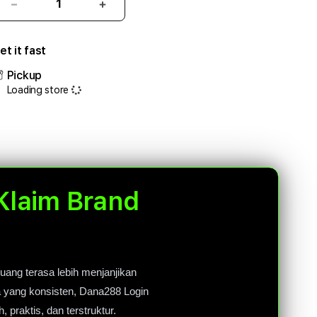
Decrease
Increase
quantity
quantity
for
for
et it fast
Dana288
Dana288
Login
Login
Pickup
|
|
Loading store
Jembatan
Jembatan
Teraman
Teraman
Klaim
Klaim
Brand
Brand
Klaim Brand
uang terasa lebih menjanjikan
a yang konsisten, Dana288 Login
 praktis, dan terstruktur.