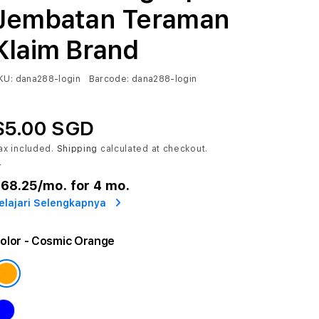
Jembatan Teraman
Klaim Brand
KU:
dana288-login
Barcode:
dana288-login
$5.00 SGD
ax included.
Shipping
calculated at checkout.
r
68.25
/mo. for 4 mo.
elajari Selengkapnya
olor
- Cosmic Orange