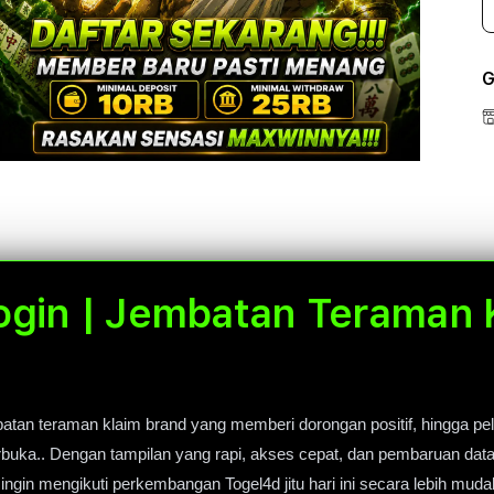
G
Open
Open
Open
media
media
media
5
7
9
in
in
in
modal
modal
modal
gin | Jembatan Teraman 
tan teraman klaim brand yang memberi dorongan positif, hingga pel
rbuka.. Dengan tampilan yang rapi, akses cepat, dan pembaruan dat
ngin mengikuti perkembangan Togel4d jitu hari ini secara lebih mudah,