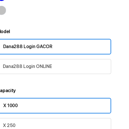
odel
Dana288 Login GACOR
Dana288 Login ONLINE
apacity
X 1000
X 250