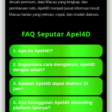
desain premium, data Macau yang lengkap, dan
pembaruan rutin, Apel4D menjadi pusat informasi result
Macau harian yang relevan, cepat, dan mudah diakses.
FAQ Seputar Apel4D
1. Apa itu Apel4D?
Apel4D adalah sebuah platform online
2. Bagaimana cara mengakses Apel4D
yang menyediakan berbagai informasi
dengan aman?
dan layanan digital yang dapat diakses
Pengguna dapat mengakses Apel4D
dengan mudah melalui perangkat
3. Apakah Apel4D dapat diakses 24
melalui domain resmi yang aktif dan
jam?
desktop maupun mobile.
memastikan koneksi internet yang
Ya, Apel4D dirancang untuk dapat diakses
digunakan stabil agar pengalaman akses
4. Apa keunggulan Apel4D dibanding
kapan saja selama 24 jam sehingga
platform lainnya?
menjadi lebih lancar.