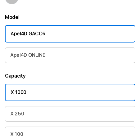
Model
Apel4D GACOR
Apel4D ONLINE
Capacity
X 1000
X 250
X 100