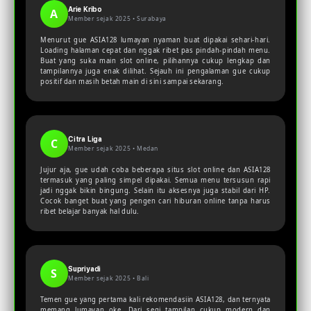
Arie Kribo
A
Member sejak 2025 •
Surabaya
Menurut gue ASIA128 lumayan nyaman buat dipakai sehari-hari.
Loading halaman cepat dan nggak ribet pas pindah-pindah menu.
Buat yang suka main slot online, pilihannya cukup lengkap dan
tampilannya juga enak dilihat. Sejauh ini pengalaman gue cukup
positif dan masih betah main di sini sampai sekarang.
Citra Liga
C
Member sejak 2025 •
Medan
Jujur aja, gue udah coba beberapa situs slot online dan ASIA128
termasuk yang paling simpel dipakai. Semua menu tersusun rapi
jadi nggak bikin bingung. Selain itu aksesnya juga stabil dari HP.
Cocok banget buat yang pengen cari hiburan online tanpa harus
ribet belajar banyak hal dulu.
Supriyadi
S
Member sejak 2025 •
Bali
Temen gue yang pertama kali rekomendasiin ASIA128, dan ternyata
memang lumayan oke. Dari segi tampilan cukup modern dan