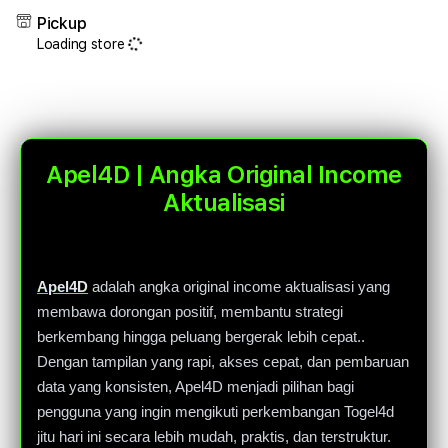
|
|
Pickup
Angka
Angk
Loading store
Original
Origi
Income
Inco
Aktualisasi
Aktua
Apel4D | Angka Original Income
Aktualisasi
Apel4D
adalah angka original income aktualisasi yang
membawa dorongan positif, membantu strategi
berkembang hingga peluang bergerak lebih cepat..
Dengan tampilan yang rapi, akses cepat, dan pembaruan
data yang konsisten, Apel4D menjadi pilihan bagi
pengguna yang ingin mengikuti perkembangan Togel4d
jitu hari ini secara lebih mudah, praktis, dan terstruktur.