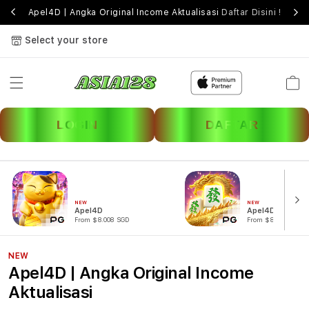
Apel4D | Angka Original Income Aktualisasi
Daftar Disini !
Select your store
Cart
LOGIN
DAFTAR
NEW
NEW
Apel4D
Apel4D ONLINE
From $8.008 SGD
From $807.77 SGD
NEW
Apel4D | Angka Original Income
Aktualisasi