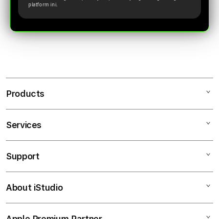
platform ini.
Products
Services
Airtoto
SITUS Airtoto
Support
AppleCare+
SLOT Airtoto
Corporate
Airtoto ONLINE
About iStudio
My Account
Airtoto ONLINE
Airtoto GACOR
Collection & Delivery
Elush Service Provider
APK Airtoto
Apple Premium Partner