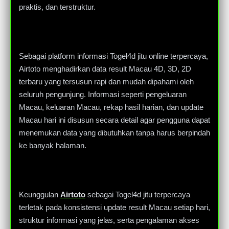
praktis, dan terstruktur.
Sebagai platform informasi Togel4d jitu online terpercaya,
Airtoto menghadirkan data result Macau 4D, 3D, 2D
terbaru yang tersusun rapi dan mudah dipahami oleh
seluruh pengunjung. Informasi seperti pengeluaran
Macau, keluaran Macau, rekap hasil harian, dan update
Macau hari ini disusun secara detail agar pengguna dapat
menemukan data yang dibutuhkan tanpa harus berpindah
ke banyak halaman.
Keunggulan
Airtoto
sebagai Togel4d jitu terpercaya
terletak pada konsistensi update result Macau setiap hari,
struktur informasi yang jelas, serta pengalaman akses