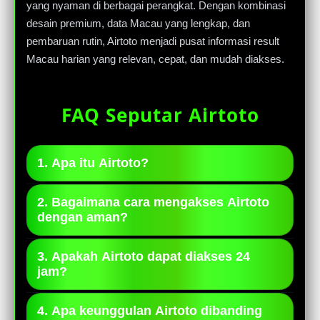
yang nyaman di berbagai perangkat. Dengan kombinasi
desain premium, data Macau yang lengkap, dan
pembaruan rutin, Airtoto menjadi pusat informasi result
Macau harian yang relevan, cepat, dan mudah diakses.
FAQ Seputar Airtoto
1. Apa itu Airtoto?
Airtoto adalah sebuah platform online
2. Bagaimana cara mengakses Airtoto
yang menyediakan berbagai informasi
dengan aman?
dan layanan digital yang dapat diakses
Pengguna dapat mengakses Airtoto
dengan mudah melalui perangkat
3. Apakah Airtoto dapat diakses 24
melalui domain resmi yang aktif dan
jam?
desktop maupun mobile.
memastikan koneksi internet yang
Ya, Airtoto dirancang untuk dapat diakses
digunakan stabil agar pengalaman akses
4. Apa keunggulan Airtoto dibanding