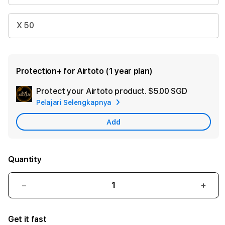
X 50
Protection+ for Airtoto (1 year plan)
Protect your Airtoto product.
$5.00 SGD
Add
Pelajari Selengkapnya
Apple
Care
Add
Quantity
Decrease
Incr
quantity
quant
for
for
Get it fast
Airtoto
Airto