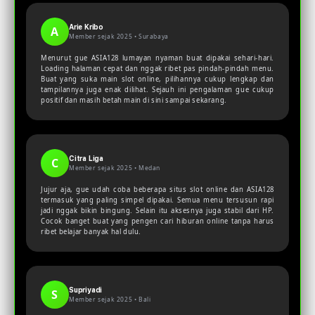
Arie Kribo
A
Member sejak 2025 •
Surabaya
Menurut gue ASIA128 lumayan nyaman buat dipakai sehari-hari.
Loading halaman cepat dan nggak ribet pas pindah-pindah menu.
Buat yang suka main slot online, pilihannya cukup lengkap dan
tampilannya juga enak dilihat. Sejauh ini pengalaman gue cukup
positif dan masih betah main di sini sampai sekarang.
Citra Liga
C
Member sejak 2025 •
Medan
Jujur aja, gue udah coba beberapa situs slot online dan ASIA128
termasuk yang paling simpel dipakai. Semua menu tersusun rapi
jadi nggak bikin bingung. Selain itu aksesnya juga stabil dari HP.
Cocok banget buat yang pengen cari hiburan online tanpa harus
ribet belajar banyak hal dulu.
Supriyadi
S
Member sejak 2025 •
Bali