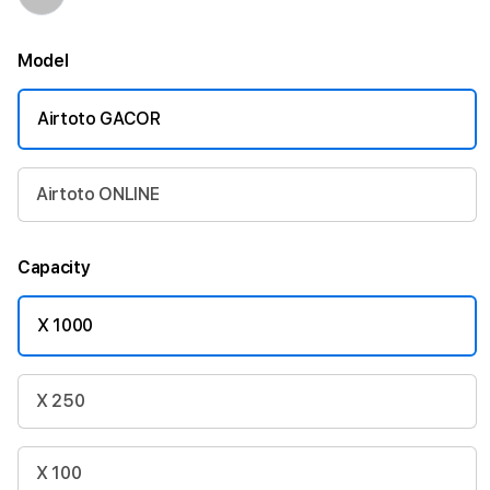
Model
Airtoto GACOR
Airtoto ONLINE
Capacity
X 1000
X 250
X 100